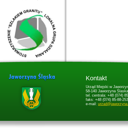
Kontakt
Urząd Miejski w Jaworzyn
58-140 Jaworzyna Ślaska,
tel. centrala: +48 (074) 8
faks: +48 (074) 85-88-25
e-mail:
urzad@jaworzyna