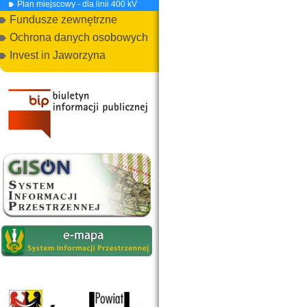
Plan miejscowy - dla linii 400 kV
Fundusze zewnętrzne
Ochrona danych osobowych
Invest in Jaworzyna