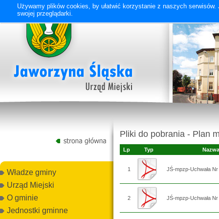
Używamy plików cookies, by ułatwić korzystanie z naszych serwisów. J
swojej przeglądarki.
Pliki do pobrania - Plan m
Lp
Typ
Nazwa
1
JŚ-mpzp-Uchwała Nr 
Władze gminy
Urząd Miejski
O gminie
2
JŚ-mpzp-Uchwała Nr V
Jednostki gminne