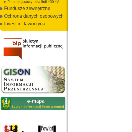
Plan miejscowy - dla linii 400 kV
Fundusze zewnętrzne
Ochrona danych osobowych
Invest in Jaworzyna