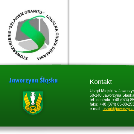
Kontakt
Urząd Miejski w Jaworzyn
58-140 Jaworzyna Ślaska,
tel. centrala: +48 (074) 8
faks: +48 (074) 85-88-25
e-mail:
urzad@jaworzyna