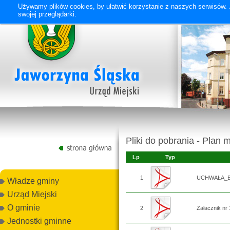
Używamy plików cookies, by ułatwić korzystanie z naszych serwisów. J
swojej przeglądarki.
Pliki do pobrania - Plan 
Lp
Typ
1
UCHWAŁA_Ba
Władze gminy
Urząd Miejski
O gminie
2
Załacznik nr
Jednostki gminne