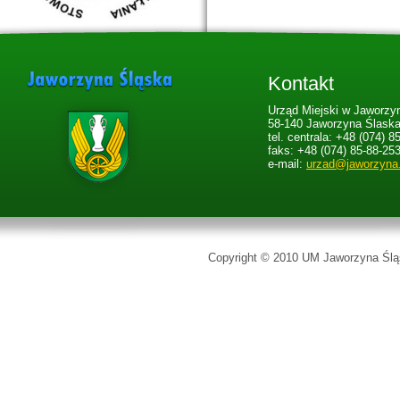
Kontakt
Urząd Miejski w Jaworzyn
58-140 Jaworzyna Ślaska,
tel. centrala: +48 (074) 8
faks: +48 (074) 85-88-25
e-mail:
urzad@jaworzyna
Copyright © 2010 UM Jaworzyna Śląs