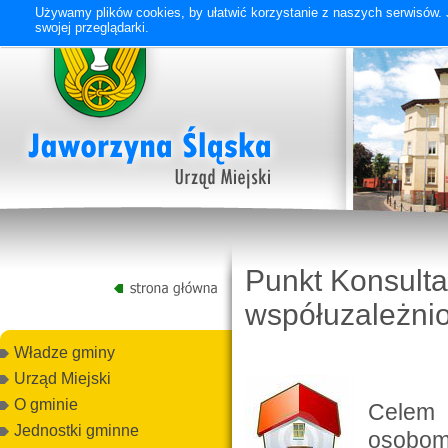
Używamy plików cookies, by ułatwić korzystanie z naszych serwisów. J
swojej przeglądarki.
Punkt Konsulta
współuzależni
Władze gminy
Urząd Miejski
O gminie
Celem 
Jednostki gminne
osobom