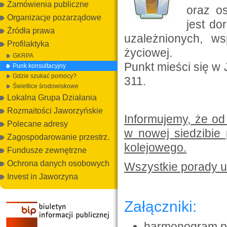
Zamówienia publiczne
oraz o
Organizacje pozarządowe
jest do
Źródła prawa
uzależnionych, ws
Profilaktyka
życiowej.
GKRPA
Punkt mieści się w J
Punk konsultacyjny
Gdzie szukać pomocy?
311.
Świetlice środowiskowe
Lokalna Grupa Działania
Rozmaitości Jaworzyńskie
Informujemy, że od
Polecane adresy
w nowej siedzibie
Zagospodarowanie przestrz.
kolejowego.
Fundusze zewnętrzne
Ochrona danych osobowych
Wszystkie porady ud
Invest in Jaworzyna
Załączniki:
harmonogram pa