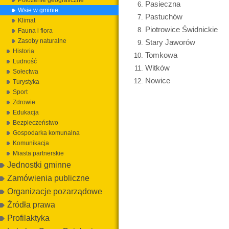
Położenie geograficzne
Pasieczna
Wsie w gminie
Pastuchów
Klimat
Piotrowice Świdnickie
Fauna i flora
Zasoby naturalne
Stary Jaworów
Historia
Tomkowa
Ludność
Witków
Sołectwa
Nowice
Turystyka
Sport
Zdrowie
Edukacja
Bezpieczeństwo
Gospodarka komunalna
Komunikacja
Miasta partnerskie
Jednostki gminne
Zamówienia publiczne
Organizacje pozarządowe
Źródła prawa
Profilaktyka