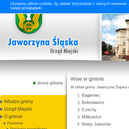
Używamy plików cookies, by ułatwić korzystanie z naszych serwisów. J
swojej przeglądarki.
Wsie w gminie
W skład gminy Jaworzyna Śląska 
Bagieniec
Władze gminy
Bolesławice
Urząd Miejski
Czechy
O gminie
Milikowice
Położenie
Nowy Jaworów