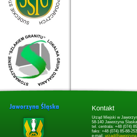
Kontakt
Urząd Miejski w Jaworzyn
58-140 Jaworzyna Ślaska,
tel. centrala: +48 (074) 8
faks: +48 (074) 85-88-25
e-mail:
urzad@jaworzyna