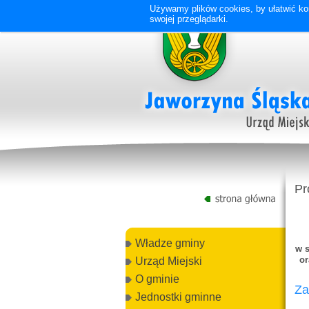
Używamy plików cookies, by ułatwić kor
swojej przeglądarki.
Pr
Władze gminy
w s
or
Urząd Miejski
O gminie
Za
Jednostki gminne