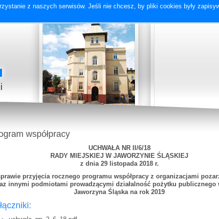
zystanie z naszych serwisów. Jeśli nie chcesz, by pliki cookies były zapis
ogram współpracy
UCHWAŁA NR II/6/18
RADY MIEJSKIEJ W JAWORZYNIE ŚLĄSKIEJ
z dnia 29 listopada 2018 r.
prawie przyjęcia rocznego programu współpracy z organizacjami poza
az innymi podmiotami prowadzącymi działalność pożytku publicznego
Jaworzyna Śląska na rok 2019
łączniki: