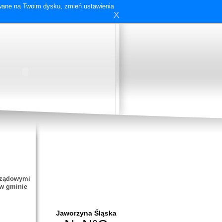
ywane na Twoim dysku, zmień ustawienia
X
rządowymi
 w gminie