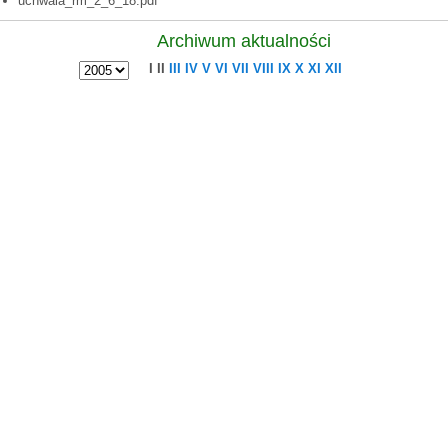
uchwala_rm_2_6_18.pdf
Archiwum aktualności
I
II
III
IV
V
VI
VII
VIII
IX
X
XI
XII