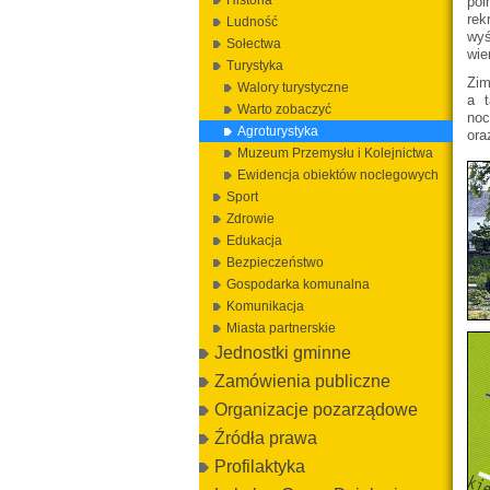
Historia
pol
rek
Ludność
wyś
Sołectwa
wie
Turystyka
Zim
Walory turystyczne
a t
Warto zobaczyć
noc
Agroturystyka
ora
Muzeum Przemysłu i Kolejnictwa
Ewidencja obiektów noclegowych
Sport
Zdrowie
Edukacja
Bezpieczeństwo
Gospodarka komunalna
Komunikacja
Miasta partnerskie
Jednostki gminne
Zamówienia publiczne
Organizacje pozarządowe
Źródła prawa
Profilaktyka