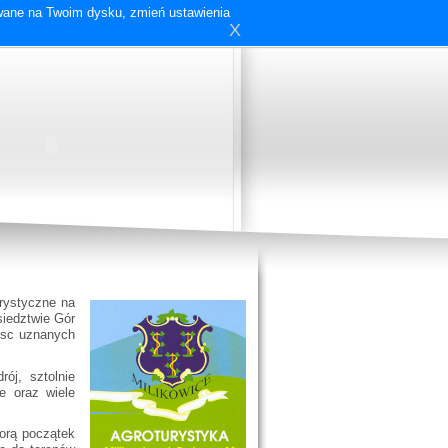
ywane na Twoim dysku, zmień ustawienia
X
rystyczne na
siedztwie Gór
jsc uznanych
ój, sztolnie
e oraz wiele
iorą początek