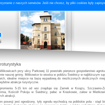
zystanie z naszych serwisów. Jeśli nie chcesz, by pliki cookies były zapis
roturystyka
ilikowicach przy ulicy Parkowej 11 powstało pierwsze gospodarstwo agrotu
enie naszej gminy. Milikowice to wioska w pobliżu Świdnicy w najbliższym są
ich, idealne miejsce na bazę wypadową do niezliczonych okolicznych mie
wybitne atrakcje turystyczne.
romieniu 5-15 km od wsi znajduje się Zamek w Książu, Szczawno-Zdr
imia, Kościół Pokoju w Świdnicy, pałac w Kraskowie, zalew w Mietkowi
ych atrakcji.
en posesji jest ogrodzony, tyły ogrodu wychodzą na pobliskie pola - stąd b