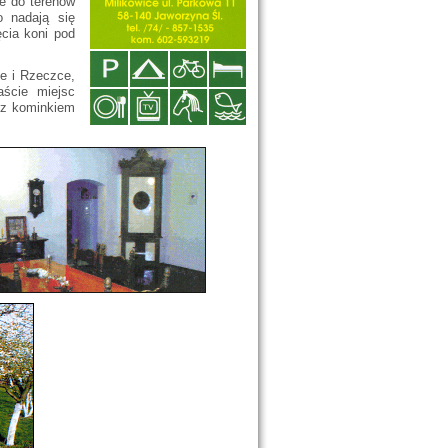
ie do terenów
o nadają się
ęcia koni pod
ce i Rzeczce,
aście miejsc
n z kominkiem