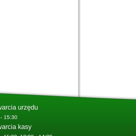
warcia urzędu
 - 15:30
warcia kasy