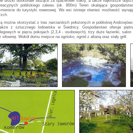
ne dróżki doskonale służące za spacerowe trakty, a także najkrótsze dojśc
reacyjnych pobliskiego zalewu (ok. 800m) Teren okalające gospodarstw
mienicie do turystyki rowerowej. We wsi istnieje również możliwość wynaj
rzch.
ą można skorzystać z tras narciarskich położonych w pobliskiej Andrzejów
akże z sztucznego lodowiska w Świdnicy. Gospodarstwo oferuje piętn
legowych w pięciu pokojach (2,3,4 - osobowych), trzy duże łazienki, salo
z siłownię. Wokół domu miejsce na ognisko, ogród z altaną oraz stały grill.