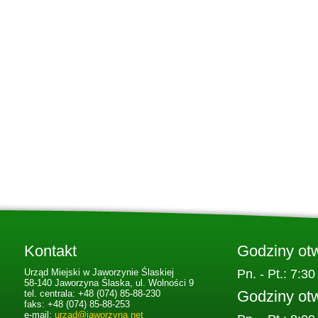
Kontakt
Godziny ot
Urząd Miejski w Jaworzynie Ślaskiej
Pn. - Pt.: 7:30
58-140 Jaworzyna Ślaska, ul. Wolności 9
Godziny ot
tel. centrala: +48 (074) 85-88-230
faks: +48 (074) 85-88-253
e-mail:
urzad@jaworzyna.net