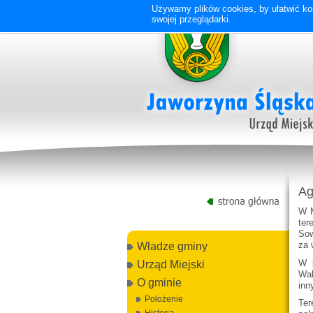
Używamy plików cookies, by ułatwić kor
swojej przeglądarki.
Ag
W M
ter
Sow
za 
Władze gminy
W p
Urząd Miejski
Wal
O gminie
inn
Położenie
Ter