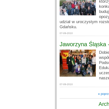
któr
konk
budu
opoz
udział w uroczystym rozst
Gdańsku.
07-09-2010
Jaworzyna Śląska 
Dobi
wspó
Pods
Eduk
uczes
nasze
07-09-2010
«
poprz
Arch