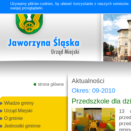
Używamy plików cookies, by ułatwić korzystanie z naszych serwisów. J
swojej przeglądarki.
Aktualności
Okres: 09-2010
Przedszkole dla dzi
Władze gminy
13 w
Urząd Miejski
prze
O gminie
prze
Jednostki gminne
gmin