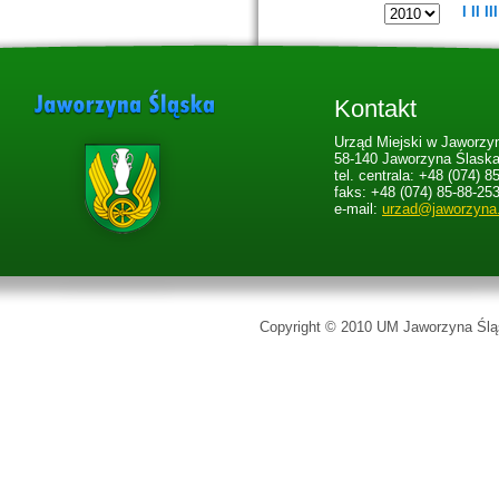
I
II
III
Kontakt
Urząd Miejski w Jaworzyn
58-140 Jaworzyna Ślaska,
tel. centrala: +48 (074) 8
faks: +48 (074) 85-88-25
e-mail:
urzad@jaworzyna
Copyright © 2010 UM Jaworzyna Śląs