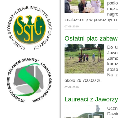
podł
męż
nagr
znalazło się w poważnym n
07-09-2010
Ostatni plac zabaw
Do u
Jaw
Zamo
karu
stoso
Na z
około 26 700,00 zł.
07-09-2010
Laureaci z Jaworz
Uczn
Dawid