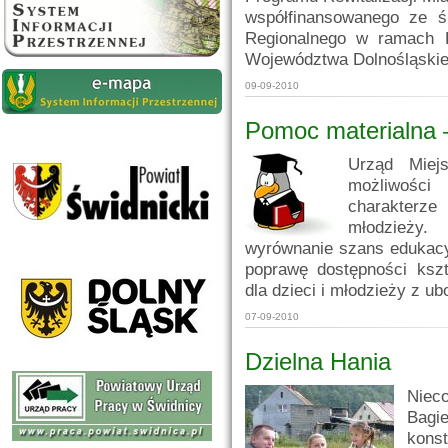
współfinansowanego ze 
Regionalnego w ramach 
Województwa Dolnośląskieg
09-09-2010
Pomoc materialna 
Urząd Miejs
możliwości
charakterze
młodzieży.
wyrównanie szans edukacy
poprawę dostępności ksz
dla dzieci i młodzieży z u
07-09-2010
Dzielna Hania
Niec
Bagi
kons