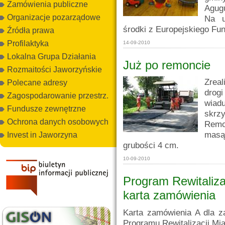
Zamówienia publiczne
Agug
Organizacje pozarządowe
Na u
środki z Europejskiego Fu
Źródła prawa
Profilaktyka
14-09-2010
Lokalna Grupa Działania
Już po remoncie
Rozmaitości Jaworzyńskie
Zreal
Polecane adresy
drog
Zagospodarowanie przestrz.
wiad
Fundusze zewnętrzne
skrz
Ochrona danych osobowych
Remo
masą 
Invest in Jaworzyna
grubości 4 cm.
10-09-2010
Program Rewitaliza
karta zamówienia
Karta zamówienia A dla z
Programu Rewitalizacji Mia