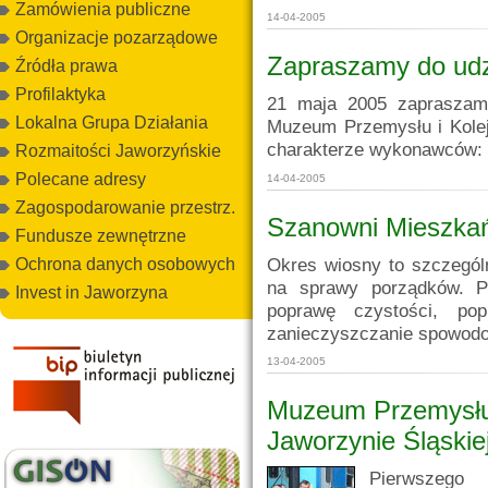
Zamówienia publiczne
14-04-2005
Organizacje pozarządowe
Zapraszamy do udz
Źródła prawa
Profilaktyka
21 maja 2005 zapraszam
Lokalna Grupa Działania
Muzeum Przemysłu i Kolej
charakterze wykonawców:
Rozmaitości Jaworzyńskie
Polecane adresy
14-04-2005
Zagospodarowanie przestrz.
Szanowni Mieszkań
Fundusze zewnętrzne
Okres wiosny to szczegó
Ochrona danych osobowych
na sprawy porządków. Po
Invest in Jaworzyna
poprawę czystości, po
zanieczyszczanie spowodo
13-04-2005
Muzeum Przemysłu 
Jaworzynie Śląskiej
Pierwszego 