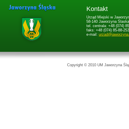
Kontakt
Urząd Miejski w Jaworzyn
58-140 Jaworzyna Ślaska,
tel. centrala: +48 (074) 8
faks: +48 (074) 85-88-25
e-mail:
urzad@jaworzyna
Copyright © 2010 UM Jaworzyna Śląs