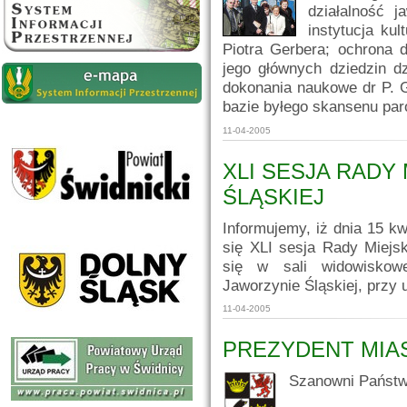
działalność 
instytucja ku
Piotra Gerbera; ochrona dó
jego głównych dziedzin d
dokonania naukowe dr P. 
bazie byłego skansenu pa
11-04-2005
XLI SESJA RADY
ŚLĄSKIEJ
Informujemy, iż dnia 15 kw
się XLI sesja Rady Miejsk
się w sali widowiskow
Jaworzynie Śląskiej, przy 
11-04-2005
PREZYDENT MIA
Szanowni Państwo