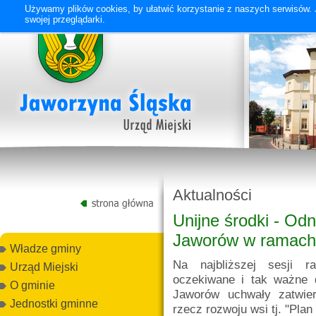
Używamy plików cookies, by ułatwić korzystanie z naszych serwisów. J
swojej przeglądarki.
Aktualności
Unijne środki - Od
Jaworów w ramac
Władze gminy
Na najbliższej sesji 
Urząd Miejski
oczekiwane i tak ważne 
O gminie
Jaworów uchwały zatwier
Jednostki gminne
rzecz rozwoju wsi tj. "Pla