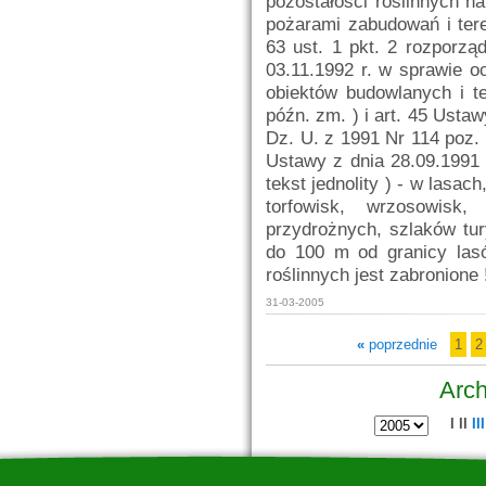
pozostałości roślinnych n
pożarami zabudowań i ter
63 ust. 1 pkt. 2 rozporz
03.11.1992 r. w sprawie 
obiektów budowlanych i t
późn. zm. ) i art. 45 Ustaw
Dz. U. z 1991 Nr 114 poz. 4
Ustawy z dnia 28.09.1991 
tekst jednolity ) - w lasac
torfowisk, wrzosowisk,
przydrożnych, szlaków tur
do 100 m od granicy lasó
roślinnych jest zabronione !
31-03-2005
«
poprzednie
1
2
Arch
I
II
III