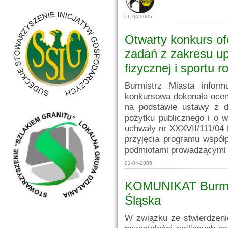
06-04-2005
Otwarty konkurs ofe
zadań z zakresu up
fizycznej i sportu r
Burmistrz Miasta infor
konkursowa dokonała ocen
na podstawie ustawy z dn
pożytku publicznego i o w
uchwały nr XXXVII/111/04 
przyjęcia programu współ
podmiotami prowadzącymi d
01-04-2005
KOMUNIKAT Burmis
Śląska
W związku ze stwierdzeni