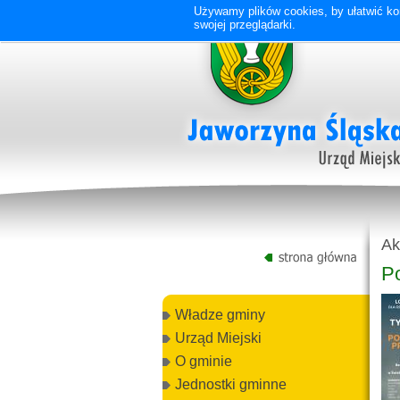
Używamy plików cookies, by ułatwić kor
swojej przeglądarki.
Ak
P
Władze gminy
Urząd Miejski
O gminie
Jednostki gminne