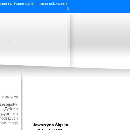
ywane na Twoim dysku, zmień ustawienia
X
21-02-2020
zestępstw,
e „Tydzień
ącym roku
chodzących
pstw mogą