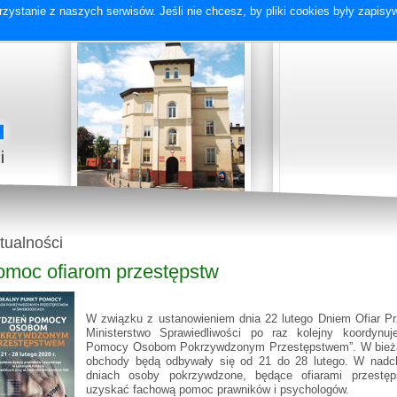
zystanie z naszych serwisów. Jeśli nie chcesz, by pliki cookies były zapis
tualności
omoc ofiarom przestępstw
W związku z ustanowieniem dnia 22 lutego Dniem Ofiar Pr
Ministerstwo Sprawiedliwości po raz kolejny koordynuj
Pomocy Osobom Pokrzywdzonym Przestępstwem”. W bież
obchody będą odbywały się od 21 do 28 lutego. W nad
dniach osoby pokrzywdzone, będące ofiarami przestę
uzyskać fachową pomoc prawników i psychologów.