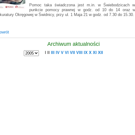
Pomoc taka świadczona jest m.in. w Świebodzicach w
punkcie pomocy prawnej w godz. od 10 do 14 oraz w 
kuratury Okręgowej w Świdnicy, przy ul. 1 Maja 21 w godz. od 7.30 do 15.30
owrót
Archiwum aktualności
I
II
III
IV
V
VI
VII
VIII
IX
X
XI
XII