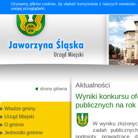
Używamy plików cookies, by ułatwić korzystanie z naszych serwisów. J
swojej przeglądarki.
Aktualności
Wyniki konkursu ofe
publicznych na rok
Władze gminy
Urząd Miejski
W wyniku złożonych
O gminie
zadań publicznyc
Jednostki gminne
podmioty prowadzące dz