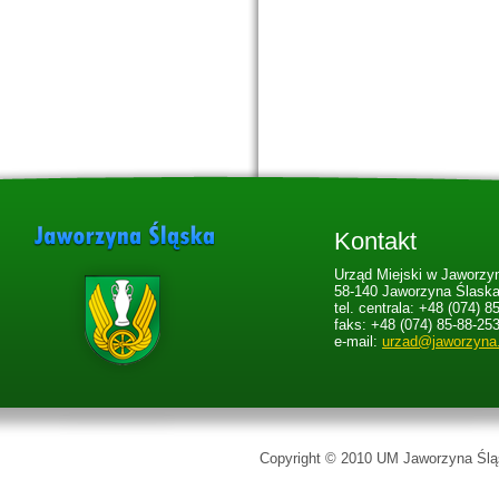
Kontakt
Urząd Miejski w Jaworzyn
58-140 Jaworzyna Ślaska,
tel. centrala: +48 (074) 8
faks: +48 (074) 85-88-25
e-mail:
urzad@jaworzyna
Copyright © 2010 UM Jaworzyna Śląs