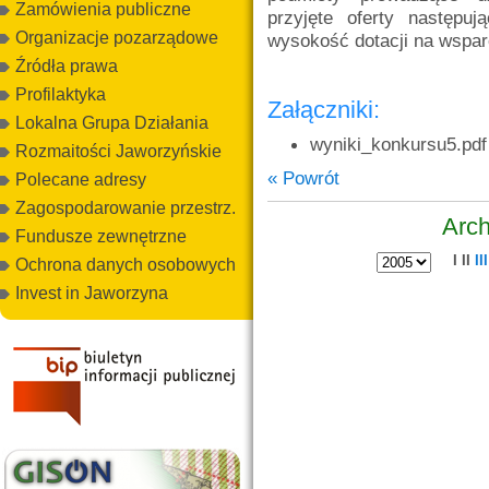
Zamówienia publiczne
przyjęte oferty następu
Organizacje pozarządowe
wysokość dotacji na wsparc
Źródła prawa
Profilaktyka
Załączniki:
Lokalna Grupa Działania
wyniki_konkursu5.pdf
Rozmaitości Jaworzyńskie
« Powrót
Polecane adresy
Zagospodarowanie przestrz.
Arch
Fundusze zewnętrzne
I
II
III
Ochrona danych osobowych
Invest in Jaworzyna