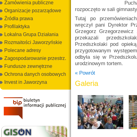
Puc
Zamówienia publiczne
rozpoczęto w sali gimnast
Organizacje pozarządowe
Tutaj po przemówieniac
Źródła prawa
wręczył pani Dyrektor Pr
Profilaktyka
Grzegorz Grzegorzewicz
Lokalna Grupa Działania
przekazali przedszko
Rozmaitości Jaworzyńskie
Przedszkolaki pod opiek
przygotowanym występem 
Polecane adresy
odbyła się w Przedszkol
Zagospodarowanie przestrz.
urodzinowym tortem.
Fundusze zewnętrzne
« Powrót
Ochrona danych osobowych
Galeria
Invest in Jaworzyna