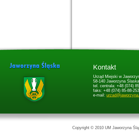
Kontakt
Urząd Miejski w Jaworzyn
58-140 Jaworzyna Ślaska,
tel. centrala: +48 (074) 8
faks: +48 (074) 85-88-25
e-mail:
urzad@jaworzyna
Copyright © 2010 UM Jaworzyna Śląs