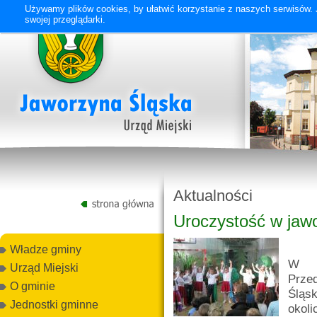
Używamy plików cookies, by ułatwić korzystanie z naszych serwisów. J
swojej przeglądarki.
Aktualności
Uroczystość w jaw
Władze gminy
W s
Urząd Miejski
Prze
O gminie
Śląs
Jednostki gminne
okol