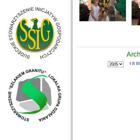
Arch
I
II
III