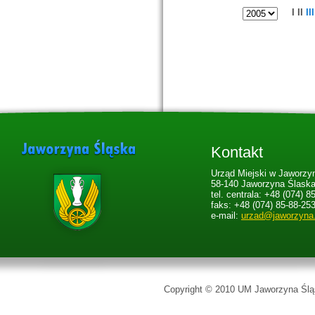
I
II
III
Kontakt
Urząd Miejski w Jaworzyn
58-140 Jaworzyna Ślaska,
tel. centrala: +48 (074) 8
faks: +48 (074) 85-88-25
e-mail:
urzad@jaworzyna
Copyright © 2010 UM Jaworzyna Śląs