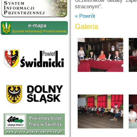
Uczestników debaty zape
straconym”.
« Powrót
Galeria