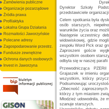
Dyrek
Zamówienia publiczne
Dyrektor Szkoły Pods
Organizacje pozarządowe
przedstawiciele organizac
Źródła prawa
Celem spotkania była dysk
Profilaktyka
osób starszych, niepełn
Lokalna Grupa Działania
warunków życia oraz możli
Rozmaitości Jaworzyńskie
Następnie uczestnicy deb
widowiskowej, gdzie mogl
Polecane adresy
zespołu Word Pick oraz gr
Zagospodarowanie przestrz.
Zaproszeni goście wygł
Fundusze zewnętrzne
wszystkim osobom starszy
Ochrona danych osobowych
odbyła się w naszej parafii
Invest in Jaworzyna
Przewodnicząca PZERiI
Grajaszek w imieniu orga
wszystkim, którzy przycz
Podsumowując uroczystość,
„Obecność zaproszonych
którzy z tym miastem związa
Młodzież udowodniła, że mł
szanuje starszych.