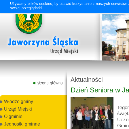
Używamy plików cookies, by ułatwić korzystanie z naszych serwisów. J
swojej przeglądarki.
Aktualności
Dzień Seniora w Ja
Władze gminy
Tego
Urząd Miejski
święt
O gminie
Uczes
Jednostki gminne
Gmin