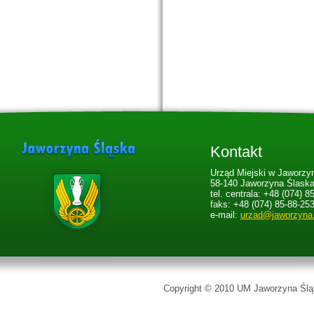
Kontakt
Urząd Miejski w Jaworzyn
58-140 Jaworzyna Ślaska,
tel. centrala: +48 (074) 8
faks: +48 (074) 85-88-25
e-mail:
urzad@jaworzyna
Copyright © 2010 UM Jaworzyna Śląs