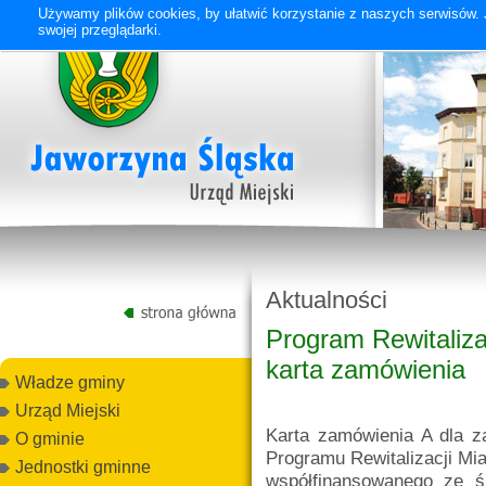
Używamy plików cookies, by ułatwić korzystanie z naszych serwisów. J
swojej przeglądarki.
Aktualności
Program Rewitaliza
karta zamówienia
Władze gminy
Urząd Miejski
Karta zamówienia A dla z
O gminie
Programu Rewitalizacji Mia
Jednostki gminne
współfinansowanego ze 