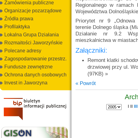
Zamówienia publiczne
Regionalnego w ramach 
Organizacje pozarządowe
Województwa Dolnośląskieg
Źródła prawa
Priorytet nr 9 „Odnowa
Profilaktyka
terenie Dolnego śląska (Mi
Działanie nr 9.2 Wsp
Lokalna Grupa Działania
mieszkalnictwa w miastach
Rozmaitości Jaworzyńskie
Załączniki:
Polecane adresy
Zagospodarowanie przestrz.
Remont klatki schodow
drzwiowej przy ul. Wo
Fundusze zewnętrzne
(97KB) »
Ochrona danych osobowych
« Powrót
Invest in Jaworzyna
Arch
I
II
III