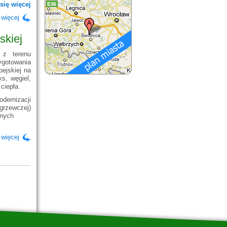
się więcej
 więcej
skiej
 z terenu
gotowania
ejskiej na
s, węgiel,
ciepła.
dernizacji
grzewczej)
lnych
 więcej