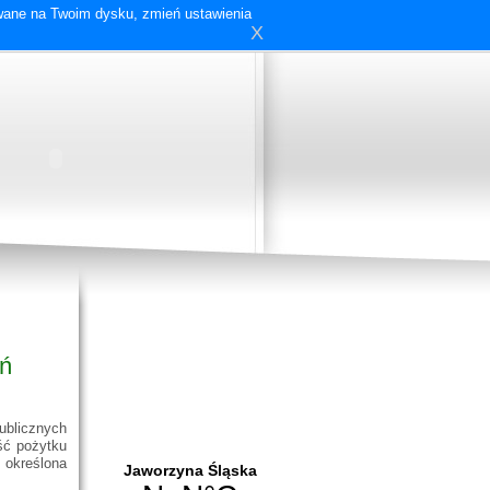
ywane na Twoim dysku, zmień ustawienia
X
ań
publicznych
ść pożytku
 określona