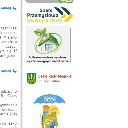
 więcej
ożarniczej
lnopolski,
d Miejsko-
 gminie w
h naszych
yła się 15
tamtejszym
 więcej
 udziału w
8. Ofiary
pełnienie
j konkursu
etnia 2019
niów szkół
ów szkół