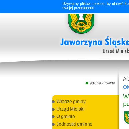
Używamy plików cookies, by ułatwić kor
swojej przeglądarki.
Ak
Ok
Wy
Władze gminy
pu
Urząd Miejski
O gminie
Jednostki gminne