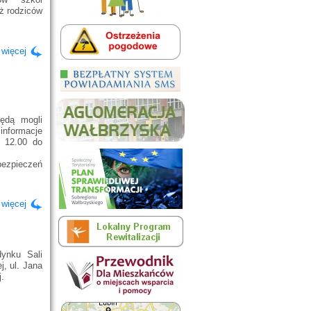
ż rodziców
 więcej
ędą mogli
nformacje
d 12.00 do
ezpieczeń
 więcej
dynku Sali
, ul. Jana
j.