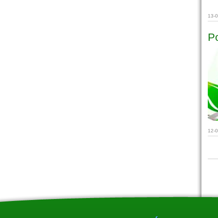
13-
Po
12-