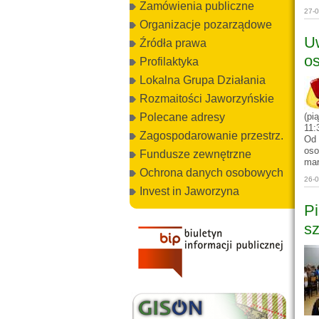
Zamówienia publiczne
27-
Organizacje pozarządowe
U
Źródła prawa
os
Profilaktyka
Lokalna Grupa Działania
Rozmaitości Jaworzyńskie
Polecane adresy
(pi
11:
Zagospodarowanie przestrz.
Od 
oso
Fundusze zewnętrzne
mar
Ochrona danych osobowych
26-
Invest in Jaworzyna
Pi
s