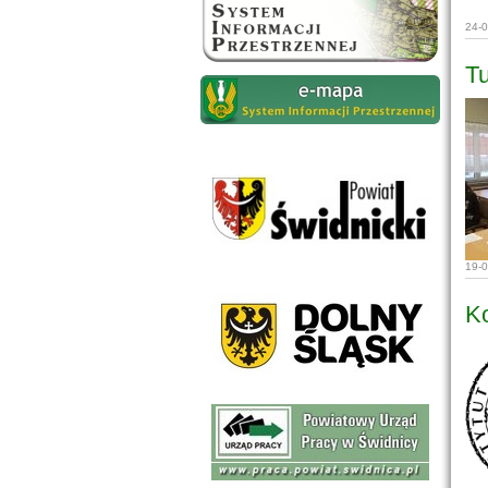
24-
Tu
19-
Ko