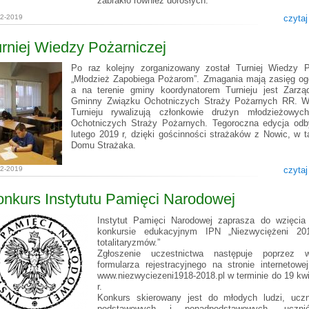
zabrakło również dorosłych.
02-2019
czytaj
rniej Wiedzy Pożarniczej
Po raz kolejny zorganizowany został Turniej Wiedzy P
„Młodzież Zapobiega Pożarom”. Zmagania mają zasięg ogó
a na terenie gminy koordynatorem Turnieju jest Zarzą
Gminny Związku Ochotniczych Straży Pożarnych RR. W
Turnieju rywalizują członkowie drużyn młodzieżowyc
Ochotniczych Straży Pożarnych. Tegoroczna edycja odb
lutego 2019 r, dzięki gościnności strażaków z Nowic, w 
Domu Strażaka.
02-2019
czytaj
nkurs Instytutu Pamięci Narodowej
Instytut Pamięci Narodowej zaprasza do wzięcia
konkursie edukacyjnym IPN „Niezwyciężeni 201
totalitaryzmów.”
Zgłoszenie uczestnictwa następuje poprzez wy
formularza rejestracyjnego na stronie internetowe
www.niezwyciezeni1918-2018.pl w terminie do 19 kwi
r.
Konkurs skierowany jest do młodych ludzi, ucz
podstawowych i ponadpodstawowych, uczni