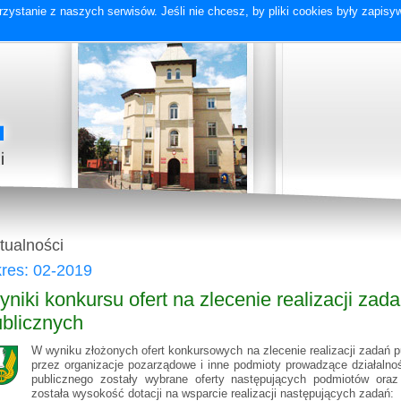
zystanie z naszych serwisów. Jeśli nie chcesz, by pliki cookies były zapis
tualności
res: 02-2019
niki konkursu ofert na zlecenie realizacji zad
blicznych
W wyniku złożonych ofert konkursowych na zlecenie realizacji zadań 
przez organizacje pozarządowe i inne podmioty prowadzące działalno
publicznego zostały wybrane oferty następujących podmiotów oraz
została wysokość dotacji na wsparcie realizacji następujących zadań: