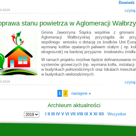
Dowiedz 
02-2019
czytaj
prawa stanu powietrza w Aglomeracji Wałbrzy
Gmina Jaworzyna Śląska wspólnie z gminami
Aglomeracji Wałbrzyskiej przystąpiła do przy
wspólnego wniosku o dotację ze środków Unii Europ
wymianę kotłów opalanych paliwem stałym ( np. kok
ekogroszek) na bardziej przyjazne środowisku źródła 
W ramach projektu możliwe będzie dofinansowanie mo
systemów grzewczych (np. wymiana kotła, instalacji 
w budynkach jednorodzinnych oraz lokalach mieszka
w budynkach wielorodzinnych.
02-2019
czytaj
1
2
następne
»
Archiwum aktualności
I
II
III
IV
V
VI
VII
VIII
IX
X
XI
XII
Wszystkie