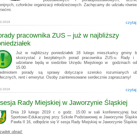
onijnych, członków organizacji młodzieżowych. Zachęcamy do udziału równie
ziećmi.
02-2019
czytaj
rady pracownika ZUS – już w najbliższy
niedziałek
Już w najbliższy poniedziałek 18 lutego mieszkańcy gminy b
skorzystać z bezpłatnych porad pracownika ZUS-u. Rady i i
udzielane będą w siedzibie Urzędu Miejskiego w godzinach o
15.00.
zedmiotem porady są sprawy dotyczące szeroko rozumianych ub
łecznych, rent i emerytur. Osoby zainteresowane serdecznie zapraszamy!
02-2019
czytaj
sesja Rady Miejskiej w Jaworzynie Śląskiej
Dnia 19 lutego 2019 r. o godz. 15:00 w sali konferencyjnej bu
Sportowo-Edukacyjnej przy Szkole Podstawowej w Jaworzynie Śląskiej
Pawła II 16, odbędzie się V sesja Rady Miejskiej w Jaworzynie Śląskie
ządek obrad: