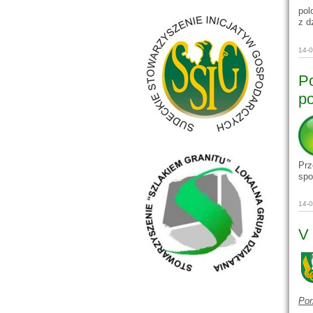
pol
z d
14-
Po
po
Pr
spo
14-
V 
Por