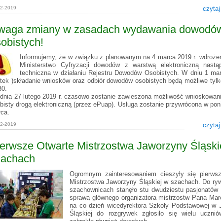
02-2019
czytaj
waga zmiany w zasadach wydawania dowodó
obistych!
Informujemy, że w związku z planowanym na 4 marca 2019 r. wdroże
Ministerstwo Cyfryzacji dowodów z warstwą elektroniczną nastą
techniczna w działaniu Rejestru Dowodów Osobistych. W dniu 1 mar
ątek )składanie wniosków oraz odbiór dowodów osobistych będą możliwe tylk
30.
dnia 27 lutego 2019 r. czasowo zostanie zawieszona możliwość wnioskowan
bisty drogą elektroniczną (przez ePuap). Usługa zostanie przywrócona w pon
ca.
02-2019
czytaj
erwsze Otwarte Mistrzostwa Jaworzyny Śląski
zachach
Ogromnym zainteresowaniem cieszyły się pierws
Mistrzostwa Jaworzyny Śląskiej w szachach. Do rywa
szachownicach stanęło stu dwudziestu pasjonatów t
sprawą głównego organizatora mistrzostw Pana Mar
na co dzień wicedyrektora Szkoły Podstawowej w 
Śląskiej do rozgrywek zgłosiło się wielu ucznió