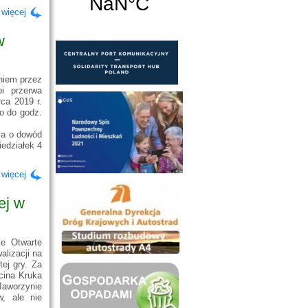
 więcej
w
niem przez
pi przerwa
ca 2019 r.
o do godz.
ia o dowód
iedziałek 4
 więcej
ej w
ze Otwarte
lizacji na
ej gry. Za
cina Kruka
Jaworzynie
w, ale nie