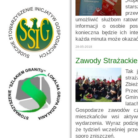
star
prze
umożliwić służbom ratown
informacji o osobie po
konieczna będzie ich int
każda minuta może okazać 
28-05-2018
Zawody Strażackie
Tak 
stra
Zbie
Przed
Gmin
lata
Gospodarze zawodów cz
mieszkańców wsi aktyw
wydarzenia. Wyraz podzię
że tydzień wcześniej prze
sporo zniszczeń.