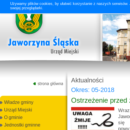
Używamy plików cookies, by ułatwić korzystanie z naszych serwisów. J
swojej przeglądarki.
Aktualności
Okres: 05-2018
Ostrzeżenie przed 
Władze gminy
Wraz
Urząd Miejski
Jawo
O gminie
się
Jednostki gminne
powy