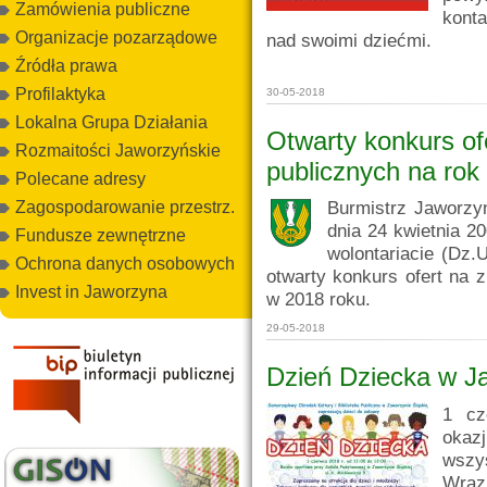
Zamówienia publiczne
kont
Organizacje pozarządowe
nad swoimi dziećmi.
Źródła prawa
Profilaktyka
30-05-2018
Lokalna Grupa Działania
Otwarty konkurs ofe
Rozmaitości Jaworzyńskie
publicznych na rok
Polecane adresy
Burmistrz Jaworzyn
Zagospodarowanie przestrz.
dnia 24 kwietnia 20
Fundusze zewnętrzne
wolontariacie (Dz.
Ochrona danych osobowych
otwarty konkurs ofert na z
Invest in Jaworzyna
w 2018 roku.
29-05-2018
Dzień Dziecka w Ja
1 cz
okaz
wszys
Wra