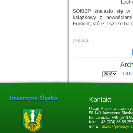
Lustr
SOKiBP znalazło się w 
książkowy z nowościami
Egmont, które jeszcze bar
24-05-2018
Arch
I
II
III
Kontakt
Urząd Miejski w Jaworzyn
58-140 Jaworzyna Ślaska,
tel. centrala: +48 (074) 8
faks: +48 (074) 85-88-25
e-mail:
urzad@jaworzyna