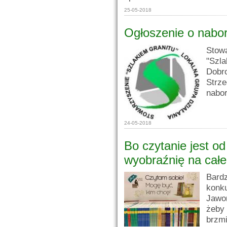
25-05-2018
Ogłoszenie o nabo
Stow
"Szla
Dobr
Strz
nabo
24-05-2018
Bo czytanie jest o
wyobraźnię na cał
Bard
konk
Jawor
żeby
brzmi