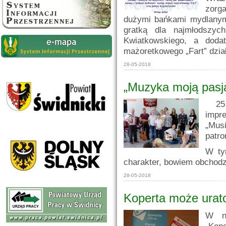
zorga
dużymi bańkami mydlanymi
gratką dla najmłodszych
Kwiatkowskiego, a doda
mażoretkowego „Fart” dzia
28-05-2018
„Muzyka moją pasją
25 m
impre
„Mus
patro
W ty
charakter, bowiem obchodzi
28-05-2018
Koperta może urat
W na
„Kope