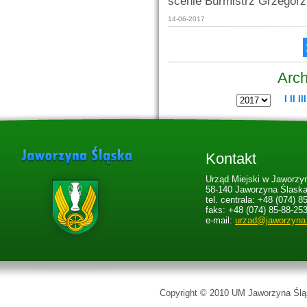
scenie Burmistrz Grzegor
14-06-2017
Arch
I
II
III
Kontakt
Urząd Miejski w Jaworzyn
58-140 Jaworzyna Ślaska,
tel. centrala: +48 (074) 8
faks: +48 (074) 85-88-25
e-mail:
urzad@jaworzyna
Copyright © 2010 UM Jaworzyna Śląs