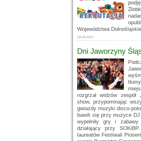
podj
Żłob
nad
opu
Województwa Dolnośląskie
19-06-2017
Dni Jaworzyny Śląs
Pod
Jaw
wyśmi
tłumy
miej
rozgrzał widzów zespół 
show, przypominając wszy
gwiazdy muzyki disco-polo
bawili się przy muzyce DJ
wypełniły gry i zabawy
działający przy SOKiBP
laureatów Festiwali Piose