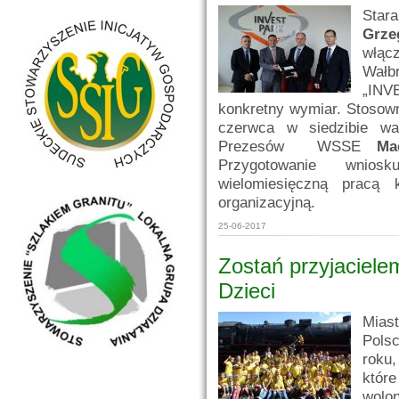
Star
Grze
włą
Wałb
„INV
konkretny wymiar. Stosow
czerwca w siedzibie wa
Prezesów
WSSE
Ma
Przygotowanie wnios
wielomiesięczną pracą k
organizacyjną.
25-06-2017
Zostań przyjaciel
Dzieci
Miast
Pols
roku
któr
wolon