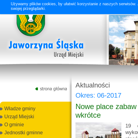
Używamy plików cookies, by ułatwić korzystanie z naszych serwisów. J
swojej przeglądarki.
Aktualności
Okres: 06-2017
Nowe place zabaw i
Władze gminy
wkrótce
Urząd Miejski
O gminie
19 c
wyko
Jednostki gminne