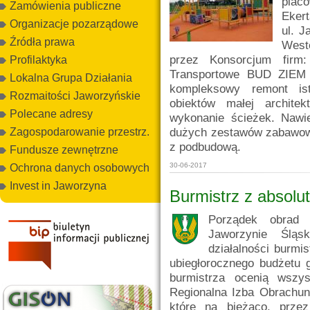
placó
Zamówienia publiczne
Ekert
Organizacje pozarządowe
ul. J
Źródła prawa
Weste
przez Konsorcjum fir
Profilaktyka
Transportowe BUD ZIEM 
Lokalna Grupa Działania
kompleksowy remont is
Rozmaitości Jaworzyńskie
obiektów małej archite
Polecane adresy
wykonanie ścieżek. Nawie
dużych zestawów zabawowy
Zagospodarowanie przestrz.
z podbudową.
Fundusze zewnętrzne
30-06-2017
Ochrona danych osobowych
Invest in Jaworzyna
Burmistrz z absolu
Porządek obrad 
Jaworzynie Śląs
działalności burmis
ubiegłorocznego budżetu 
burmistrza ocenią wszy
Regionalna Izba Obrachun
które na bieżąco, przez