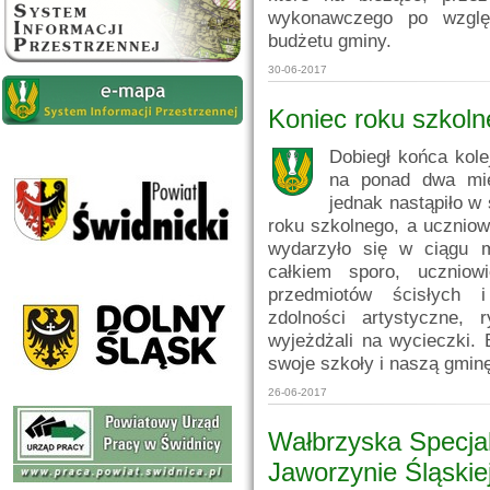
wykonawczego po względe
budżetu gminy.
30-06-2017
Koniec roku szkol
Dobiegł końca kole
na ponad dwa mie
jednak nastąpiło w
roku szkolnego, a ucznio
wydarzyło się w ciągu mi
całkiem sporo, uczniow
przedmiotów ścisłych i
zdolności artystyczne, 
wyjeżdżali na wycieczki.
swoje szkoły i naszą gmin
26-06-2017
Wałbrzyska Specja
Jaworzynie Śląskie