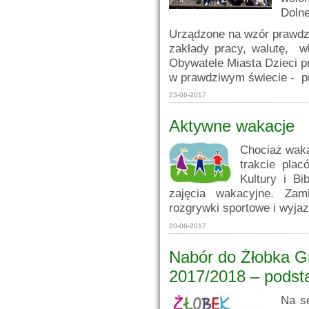
Dolne
Urządzone na wzór prawdz
zakłady pracy, walutę, w
Obywatele Miasta Dzieci pr
w prawdziwym świecie - p
23-06-2017
Aktywne wakacje
Chociaż waka
trakcie pla
Kultury i Bi
zajęcia wakacyjne. Zam
rozgrywki sportowe i wyjaz
20-06-2017
Nabór do Żłobka G
2017/2018 – podst
Na se