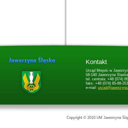
Kontakt
Urząd Miejski w Jaworzyn
58-140 Jaworzyna Ślaska,
tel. centrala: +48 (074) 8
faks: +48 (074) 85-88-25
e-mail:
urzad@jaworzyna
Copyright © 2010 UM Jaworzyna Śląs