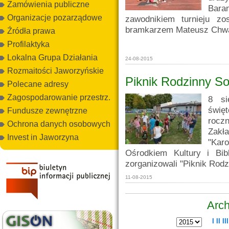
Zamówienia publiczne
Bara
Organizacje pozarządowe
zawodnikiem turnieju zo
bramkarzem Mateusz Chwa
Źródła prawa
Profilaktyka
Lokalna Grupa Działania
24-08-2015
Rozmaitości Jaworzyńskie
Piknik Rodzinny So
Polecane adresy
Zagospodarowanie przestrz.
8 si
świę
Fundusze zewnętrzne
roczn
Ochrona danych osobowych
Zakł
Invest in Jaworzyna
"Kar
Ośrodkiem Kultury i Bib
zorganizowali "Piknik Rodz
11-08-2015
Arch
I
II
III