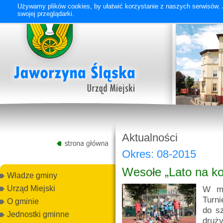
Używamy plików cookies, by ułatwić korzystanie z naszych serwisów. J
swojej przeglądarki.
Aktualności
Okres: 08-2015
Wesołe „Lato na ko
Władze gminy
W mi
Urząd Miejski
Turni
O gminie
do s
Jednostki gminne
druż