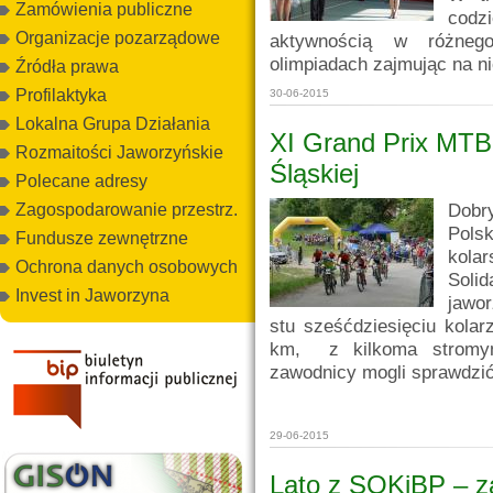
Zamówienia publiczne
codz
Organizacje pozarządowe
aktywnością w różnego
olimpiadach zajmując na n
Źródła prawa
Profilaktyka
30-06-2015
Lokalna Grupa Działania
XI Grand Prix MTB
Rozmaitości Jaworzyńskie
Śląskiej
Polecane adresy
Dobr
Zagospodarowanie przestrz.
Pols
Fundusze zewnętrzne
kola
Ochrona danych osobowych
Solid
Invest in Jaworzyna
jawo
stu sześćdziesięciu kolarz
km, z kilkoma stromymi
zawodnicy mogli sprawdzić
29-06-2015
Lato z SOKiBP – z