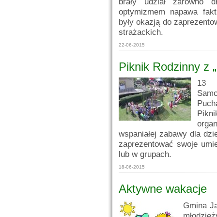
brały udział zarówno 
optymizmem napawa fakt
były okazją do zaprezento
strażackich.
22-06-2015
Piknik Rodzinny z 
13 
Samo
Puch
Pikn
organ
wspaniałej zabawy dla dzie
zaprezentować swoje umie
lub w grupach.
18-06-2015
Aktywne wakacje
Gmina Ja
młodzież