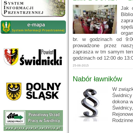
Jak 
Bibl
zapra
spęd
organ
br. w godzinach od 9:0
prowadzone przez naszy
zaprasza w tm samym term
godzinach od 12:00 do 13:
25-06-2015
Nabór ławników
W związk
Świdnicy
dokona w
Świdnicy
Rejonowe
Rodzinneg