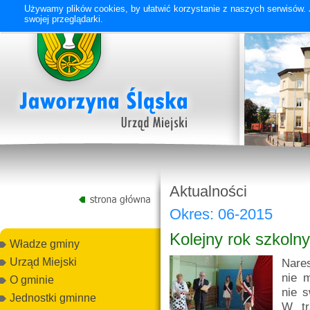
Używamy plików cookies, by ułatwić korzystanie z naszych serwisów. J
swojej przeglądarki.
Aktualności
Okres: 06-2015
Kolejny rok szkoln
Władze gminy
Nare
Urząd Miejski
nie 
O gminie
nie s
Jednostki gminne
W tr