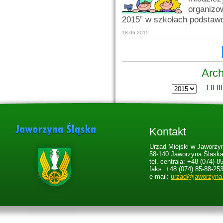
organizo
2015” w szkołach podstaw
18-06-2015
Arch
I
II
III
Kontakt
Urząd Miejski w Jaworzyn
58-140 Jaworzyna Ślaska,
tel. centrala: +48 (074) 8
faks: +48 (074) 85-88-25
e-mail:
urzad@jaworzyna