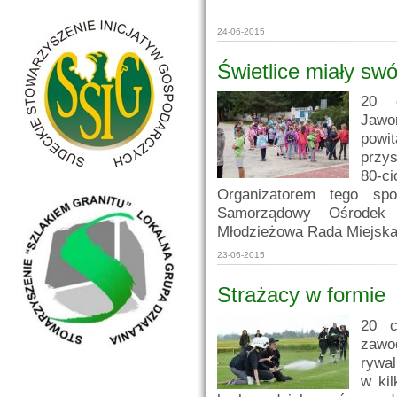
24-06-2015
Świetlice miały swó
20 
Jawor
powi
przys
80-ci
Organizatorem tego sp
Samorządowy Ośrodek 
Młodzieżowa Rada Miejska 
23-06-2015
Strażacy w formie
20 c
zawo
rywal
w ki