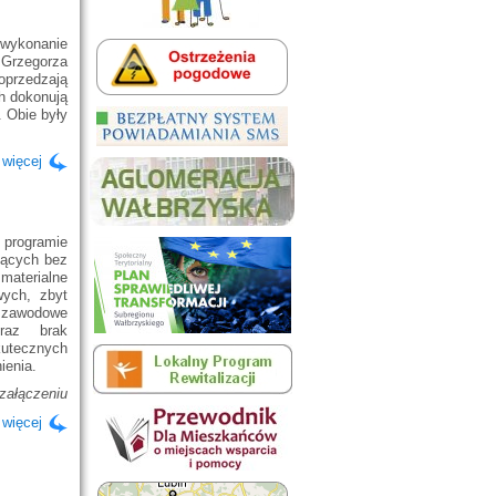
 wykonanie
 Grzegorza
oprzedzają
ch dokonują
 Obie były
 więcej
 programie
jących bez
 materialne
wych, zbyt
 zawodowe
raz brak
utecznych
ienia.
 załączeniu
 więcej