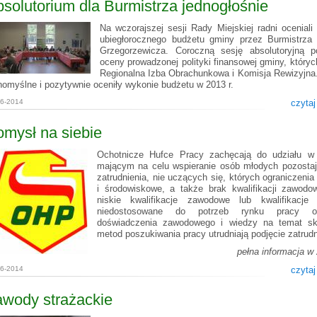
solutorium dla Burmistrza jednogłośnie
Na wczorajszej sesji Rady Miejskiej radni oceniali
ubiegłorocznego budżetu gminy przez Burmistrza
Grzegorzewicza. Coroczną sesję absolutoryjną p
oceny prowadzonej polityki finansowej gminy, który
Regionalna Izba Obrachunkowa i Komisja Rewizyjna.
nomyślne i pozytywnie oceniły wykonie budżetu w 2013 r.
06-2014
czytaj
mysł na siebie
Ochotnicze Hufce Pracy zachęcają do udziału w
mającym na celu wspieranie osób młodych pozosta
zatrudnienia, nie uczących się, których ograniczenia
i środowiskowe, a także brak kwalifikacji zawodo
niskie kwalifikacje zawodowe lub kwalifikacje
niedostosowane do potrzeb rynku pracy o
doświadczenia zawodowego i wiedzy na temat sk
metod poszukiwania pracy utrudniają podjęcie zatrudn
pełna informacja w
06-2014
czytaj
awody strażackie