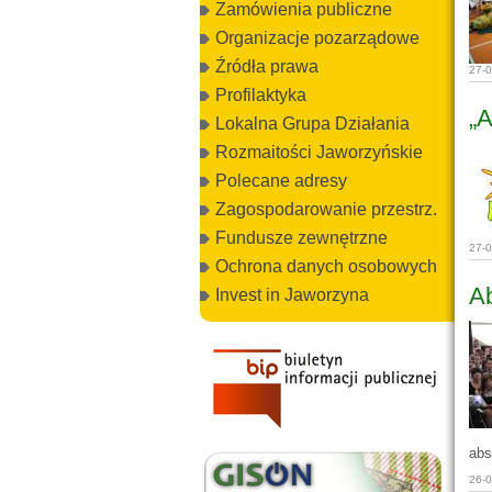
Zamówienia publiczne
Organizacje pozarządowe
Źródła prawa
27-
Profilaktyka
„
Lokalna Grupa Działania
Rozmaitości Jaworzyńskie
Polecane adresy
Zagospodarowanie przestrz.
Fundusze zewnętrzne
27-
Ochrona danych osobowych
A
Invest in Jaworzyna
abs
26-