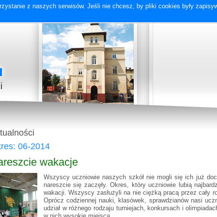
zystanie z naszych serwisów. Jeśli nie chcesz, by pliki cookies były zapis
tualności
res: 06-2014
areszcie wakacje
Wszyscy uczniowie naszych szkół nie mogli się ich już doc
nareszcie się zaczęły. Okres, który uczniowie lubią najbard
wakacji. Wszyscy zasłużyli na nie ciężką pracą przez cały r
Oprócz codziennej nauki, klasówek, sprawdzianów nasi uczni
udział w różnego rodzaju turniejach, konkursach i olimpiada
w nich wysokie miejsca.