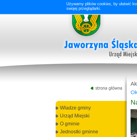
Używamy plików cookies, by ułatwić kor
swojej przeglądarki.
Ak
Ok
N
Władze gminy
Urząd Miejski
O gminie
Jednostki gminne