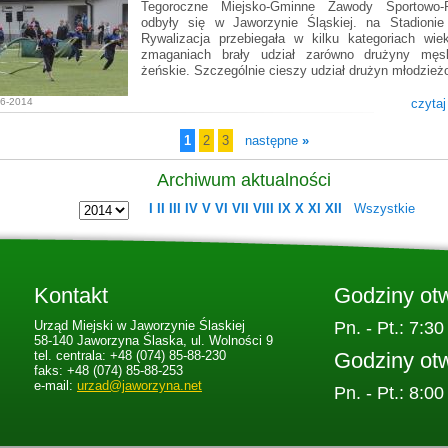
Tegoroczne Miejsko-Gminne Zawody Sportowo-P
odbyły się w Jaworzynie Śląskiej. na Stadionie
Rywalizacja przebiegała w kilku kategoriach wi
zmaganiach brały udział zarówno drużyny męsk
żeńskie. Szczególnie cieszy udział drużyn młodzie
06-2014
czytaj
1
2
3
następne
»
Archiwum aktualności
I
II
III
IV
V
VI
VII
VIII
IX
X
XI
XII
Wszystkie
Kontakt
Godziny ot
Urząd Miejski w Jaworzynie Ślaskiej
Pn. - Pt.: 7:30
58-140 Jaworzyna Ślaska, ul. Wolności 9
Godziny ot
tel. centrala: +48 (074) 85-88-230
faks: +48 (074) 85-88-253
e-mail:
urzad@jaworzyna.net
Pn. - Pt.: 8:00