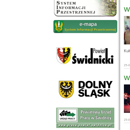
W
Kul
25-
W
25-