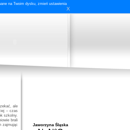
ywane na Twoim dysku, zmień ustawienia
X
zekać, ale
ziej – czas
ok szkolny.
owie brali
ch zajmując