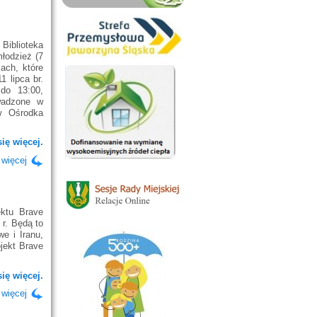
iblioteka
młodzież (7
ach, które
 lipca br.
do 13:00,
wadzone w
w Ośrodka
ię więcej.
 więcej
ektu Brave
 r. Będą to
e i Iranu,
jekt Brave
ię więcej.
 więcej