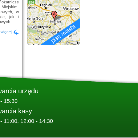
ożarnicze
 Miejskim.
ekowych, w
ie, jak i
żowych.
 więcej
warcia urzędu
 - 15:30
warcia kasy
 - 11:00, 12:00 - 14:30