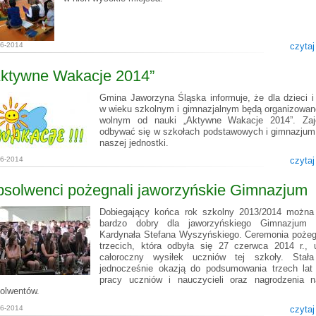
06-2014
czytaj
Aktywne Wakacje 2014”
Gmina Jaworzyna Śląska informuje, że dla dzieci i
w wieku szkolnym i gimnazjalnym będą organizowan
wolnym od nauki „Aktywne Wakacje 2014”. Zaj
odbywać się w szkołach podstawowych i gimnazjum 
naszej jednostki.
06-2014
czytaj
bsolwenci pożegnali jaworzyńskie Gimnazjum
Dobiegający końca rok szkolny 2013/2014 można
bardzo dobry dla jaworzyńskiego Gimnazjum
Kardynała Stefana Wyszyńskiego. Ceremonia pożeg
trzecich, która odbyła się 27 czerwca 2014 r., 
całoroczny wysiłek uczniów tej szkoły. Stał
jednocześnie okazją do podsumowania trzech lat
pracy uczniów i nauczycieli oraz nagrodzenia n
olwentów.
06-2014
czytaj