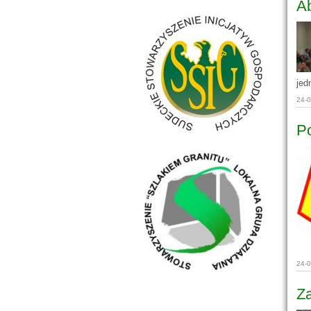
Ab
jed
24-
Po
24-
Z