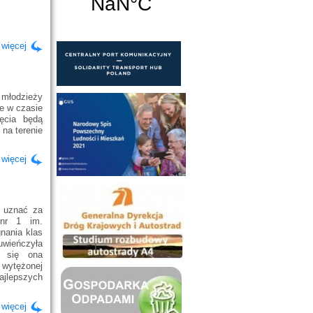
 więcej
 młodzieży
e w czasie
ęcia będą
na terenie
 więcej
 uznać za
 nr 1 im.
nania klas
uwieńczyła
a się ona
 wytężonej
ajlepszych
 więcej