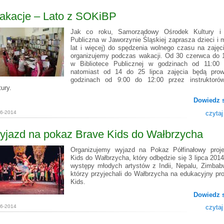
akacje – Lato z SOKiBP
Jak co roku, Samorządowy Ośrodek Kultury i B
Publiczna w Jaworzynie Śląskiej zaprasza dzieci i 
lat i więcej) do spędzenia wolnego czasu na zajęci
organizujemy podczas wakacji. Od 30 czerwca do 11
w Bibliotece Publicznej w godzinach od 11:00 
natomiast od 14 do 25 lipca zajęcia będą pro
godzinach od 9:00 do 12:00 przez instruktoró
tury.
Dowiedz s
06-2014
czytaj
yjazd na pokaz Brave Kids do Wałbrzycha
Organizujemy wyjazd na Pokaz Półfinałowy proj
Kids do Wałbrzycha, który odbędzie się 3 lipca 2014
występy młodych artystów z Indii, Nepalu, Zimbabw
którzy przyjechali do Wałbrzycha na edukacyjny pro
Kids.
Dowiedz s
06-2014
czytaj