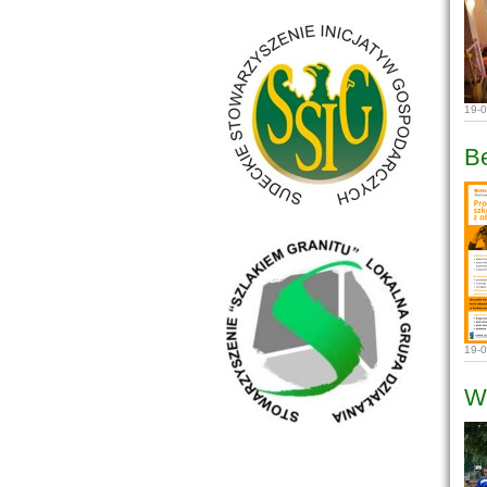
19-
Be
19-
W