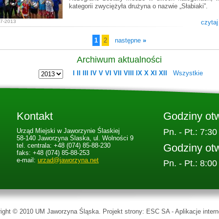
kategorii zwyciężyła drużyna o nazwie „Słabiaki”.
07-2013
czytaj
1
2
następne
»
Archiwum aktualności
I
II
III
IV
V
VI
VII
VIII
IX
X
XI
XII
Wszystkie
Kontakt
Godziny ot
Urząd Miejski w Jaworzynie Ślaskiej
Pn. - Pt.: 7:30
58-140 Jaworzyna Ślaska, ul. Wolności 9
Godziny ot
tel. centrala: +48 (074) 85-88-230
faks: +48 (074) 85-88-253
e-mail:
urzad@jaworzyna.net
Pn. - Pt.: 8:00
ight © 2010 UM Jaworzyna Śląska. Projekt strony:
ESC SA
-
Aplikacje inter