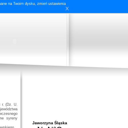
ywane na Twoim dysku, zmień ustawienia
X
r. (Dz. U.
Województwa
wczesnego
one syreny
awskiego.