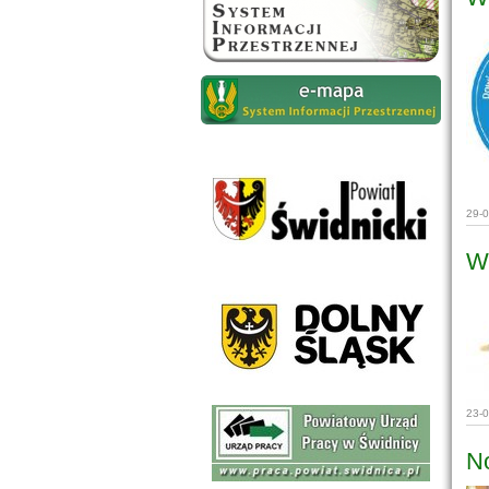
29-
Wy
23-
No