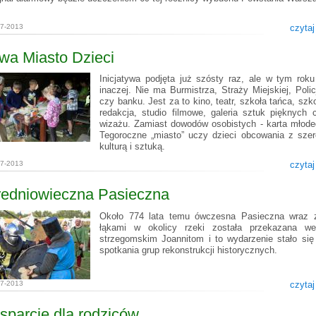
07-2013
czytaj
wa Miasto Dzieci
Inicjatywa podjęta już szósty raz, ale w tym roku
inaczej. Nie ma Burmistrza, Straży Miejskiej, Policj
czy banku. Jest za to kino, teatr, szkoła tańca, szk
redakcja, studio filmowe, galeria sztuk pięknych 
wizażu. Zamiast dowodów osobistych - karta młodeg
Tegoroczne „miasto” uczy dzieci obcowania z szer
kulturą i sztuką.
07-2013
czytaj
redniowieczna Pasieczna
Około 774 lata temu ówczesna Pasieczna wraz 
łąkami w okolicy rzeki została przekazana we
strzegomskim Joannitom i to wydarzenie stało się
spotkania grup rekonstrukcji historycznych.
07-2013
czytaj
parcie dla rodziców