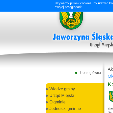
Używamy plików cookies, by ułatwić kor
swojej przeglądarki.
Ak
Ok
K
Władze gminy
Urząd Miejski
O gminie
ala
Jednostki gminne
Syg