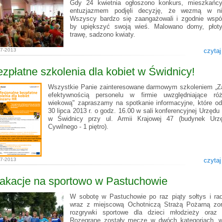
Gdy 24 kwietnia ogłoszono konkurs, mieszkańc
entuzjazmem podjęli decyzję, że wezmą w ni
Wszyscy bardzo się zaangażowali i zgodnie współ
by upiększyć swoją wieś. Malowano domy, płoty
trawę, sadzono kwiaty.
07-2013
czytaj
zpłatne szkolenia dla kobiet w Świdnicy!
Wszystkie Panie zainteresowane darmowym szkoleniem „Z
efektywnością personelu w firmie uwzględniające róż
wiekową" zapraszamy na spotkanie informacyjne, które od
30 lipca 2013 r. o godz. 16.00 w sali konferencyjnej Urzędu
w Świdnicy przy ul. Armii Krajowej 47 (budynek Urz
Cywilnego - 1 piętro).
07-2013
czytaj
akacje na sportowo w Pastuchowie
W sobotę w Pastuchowie po raz piąty sołtys i ra
wraz z miejscową Ochotniczą Strażą Pożarną zor
rozgrywki sportowe dla dzieci młodzieży oraz 
Rozegrane zostały mecze w dwóch kategoriach, 