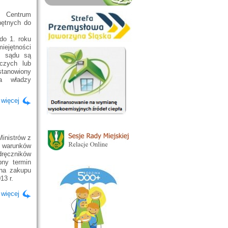
o Centrum
hętnych do
do 1. roku
ejętności
m sądu są
czych lub
stanowiony
a władzy
 więcej
Ministrów z
 warunków
dręczników
pny termin
 na zakupu
13 r.
 więcej