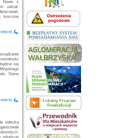
y Nowic z
m udział.
pracowali,
, koszono
 więcej
arządzanie
norodność
będzie się
 Miejskiego
ędu Stanu
 więcej
da sołecka
ganizowali
dorosłych.
w młodszej