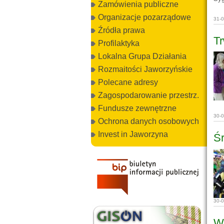
Zamówienia publiczne
Organizacje pozarządowe
31-
Źródła prawa
Tr
Profilaktyka
Lokalna Grupa Działania
Rozmaitości Jaworzyńskie
Polecane adresy
Zagospodarowanie przestrz.
Fundusze zewnętrzne
30-
Ochrona danych osobowych
Invest in Jaworzyna
Ś
30-
Ws