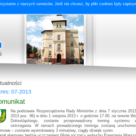
zystanie z naszych serwisów. Jeśli nie chcesz, by pliki cookies były zapis
tualności
res: 07-2013
omunikat
Na podstawie Rozporządzenia Rady Ministrów z dnia 7 stycznia 2013 
2013 poz. 96) w dniu 1 sierpnia 2013 r. o godzinie 17.00, na terenie 
Dolnośląskiego, zostanie przeprowadzony trening systemu 
ostrzegania. W ramach prowadzonego treningu zostaną uruchomi
rmowe – zostanie wyemitowany 3 minutowy, ciągły dźwięk syren.
nał alarmowy będzie uczczeniem 69-tej rocznicy wybuchu Powstania Warsz