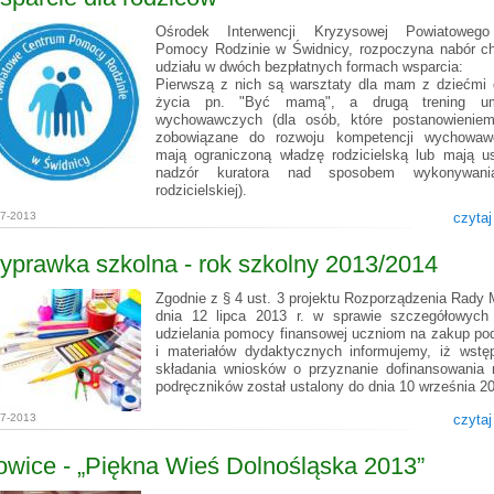
Ośrodek Interwencji Kryzysowej Powiatoweg
Pomocy Rodzinie w Świdnicy, rozpoczyna nabór c
udziału w dwóch bezpłatnych formach wsparcia:
Pierwszą z nich są warsztaty dla mam z dziećmi 
życia pn. "Być mamą", a drugą trening umi
wychowawczych (dla osób, które postanowienie
zobowiązane do rozwoju kompetencji wychowaw
mają ograniczoną władzę rodzicielską lub mają u
nadzór kuratora nad sposobem wykonywani
rodzicielskiej).
07-2013
czytaj
prawka szkolna - rok szkolny 2013/2014
Zgodnie z § 4 ust. 3 projektu Rozporządzenia Rady 
dnia 12 lipca 2013 r. w sprawie szczegółowych
udzielania pomocy finansowej uczniom na zakup po
i materiałów dydaktycznych informujemy, iż wstę
składania wniosków o przyznanie dofinansowania
podręczników został ustalony do dnia 10 września 20
07-2013
czytaj
wice - „Piękna Wieś Dolnośląska 2013”