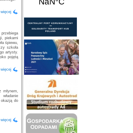
 więcej
 przebiega
i, piekarni
oła śpiewu,
czy szkoła
o artysty.
oko pojętą
 więcej
z młynem,
 władanie
 okazją do
 więcej