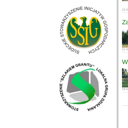
22-
Z
21-
W 
18-