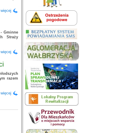
 więcej
 - Gminne
h Straży
 więcej
ci
jmłodszych
Tym razem
 więcej