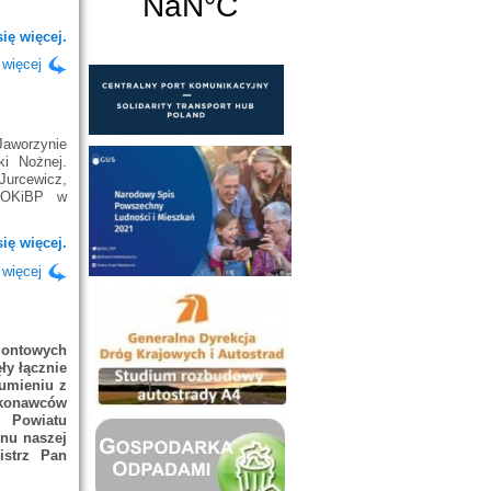
ię więcej.
 więcej
Jaworzynie
ki Nożnej.
Jurcewicz,
 SOKiBP w
ię więcej.
 więcej
montowych
ły łącznie
umieniu z
onawców
 Powiatu
enu naszej
istrz Pan