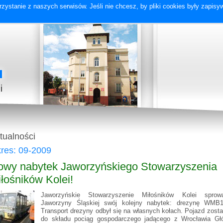
zystanie z naszych serwisów. Jeśli nie chcesz, by pliki cookies były zapis
tualności
res: 09-2009
owy nabytek Jaworzyńskiego Stowarzyszenia
łośników Kolei!
Jaworzyńskie Stowarzyszenie Miłośników Kolei sprow
Jaworzyny Śląskiej swój kolejny nabytek: drezynę WMB1
Transport drezyny odbył się na własnych kołach. Pojazd zosta
do składu pociąg gospodarczego jadącego z Wrocławia Gł