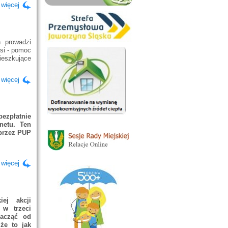
 więcej
 prowadzi
si - pomoc
ieszkujące
 więcej
ezpłatnie
netu. Ten
przez PUP
 więcej
iej akcji
 w trzeci
zacząć od
że to jak