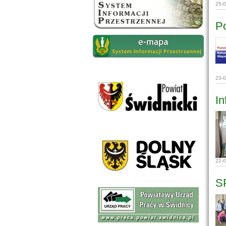
25-
P
23-
In
22-
S