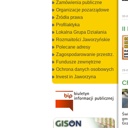
Zamówienia publiczne
Organizacje pozarządowe
30-
Źródła prawa
Profilaktyka
II
Lokalna Grupa Działania
Rozmaitości Jaworzyńskie
Polecane adresy
Zagospodarowanie przestrz.
Fundusze zewnętrzne
Ochrona danych osobowych
29-
Invest in Jaworzyna
Ch
Świ
gm
Grz