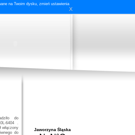
ywane na Twoim dysku, zmień ustawienia
X
adziło do
0L-6404 .
ł włączony
ównego do