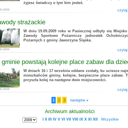
żyjesz świadczy o tym kim jesteś.
09-2009
czytaj
awody strażackie
W dniu 19.09.2009 roku w Pasiecznej odbyły się Miejsko
Zawody Sportowo Pożarnicze jednostek Ochotniczyc
Pożarnych z gminy Jaworzyna Śląska.
09-2009
czytaj
gminie powstają kolejne place zabaw dla dzie
W dniach 16 i 17 września oddane zostały, ku uciesze na
mieszkańców gminy, kolejne, bezpieczne place zabaw. 
przyszła kolej na następne dwie miejscowości.
09-2009
czytaj
1
2
3
następne
»
Archiwum aktualności
I
II
III
IV
V
VI
VII
VIII
IX
X
XI
XII
Wszystkie