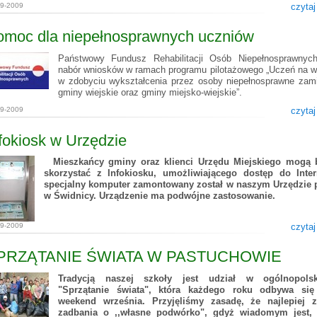
09-2009
czytaj
omoc dla niepełnosprawnych uczniów
Państwowy Fundusz Rehabilitacji Osób Niepełnosprawnych
nabór wniosków w ramach programu pilotażowego „Uczeń na w
w zdobyciu wykształcenia przez osoby niepełnosprawne zam
gminy wiejskie oraz gminy miejsko-wiejskie”.
09-2009
czytaj
fokiosk w Urzędzie
Mieszkańcy gminy oraz klienci Urzędu Miejskiego mogą b
skorzystać z Infokiosku, umożliwiającego dostęp do Inter
specjalny komputer zamontowany został w naszym Urzędzie 
w Świdnicy. Urządzenie ma podwójne zastosowanie.
09-2009
czytaj
PRZĄTANIE ŚWIATA W PASTUCHOWIE
Tradycją naszej szkoły jest udział w ogólnopolsk
"Sprzątanie świata", która każdego roku odbywa się
weekend września. Przyjęliśmy zasadę, że najlepiej 
zadbania o ,,własne podwórko", gdyż wiadomym jest, 