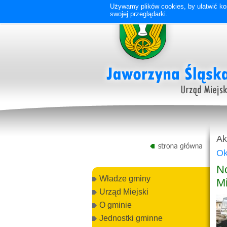
Używamy plików cookies, by ułatwić kor
swojej przeglądarki.
Ak
Ok
N
Władze gminy
Mi
Urząd Miejski
O gminie
Jednostki gminne