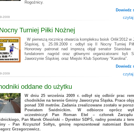
Rogoźnicy.
Dowiedz s
09-2009
czytaj
 Nocny Turniej Piłki Nożnej
W pierwszą rocznicę otwarcia kompleksu boisk Orlik'2012 w 
Śląskiej, tj. 25.09.2009 r. odbył się II Nocny Turniej Pił
Honorowy patronat nad imprezą objął senator Stanisław 
fundatorem nagród oraz głównymi organizatorami byli
Jaworzynie Śląskiej. oraz Miejski Klub Sportowy "Karolina".
Dowiedz s
09-2009
czytaj
odniki oddane do użytku
W dniu 25 września 2009 r. odbył się odbiór prac re
chodników na terenie Gminy Jaworzyna Śląska. Prace obję
ponad 330 metrów. Zadania zrealizowane zostało w poroz
Powiatem Świdnickim. W odbiorze oprócz wyk
uczestniczył Pan Roman Etel – członek Zarządu
dnickiego, Pan Marek Olesiński – Dyrektor SDPŚ, radny powiatu z ter
iny - Pan Krzysztof Sołtys, gminę reprezentował natomiast Burm
egorz Grzegorzewicz
.