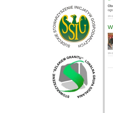
Ob
ogr
16-
Wy
16-