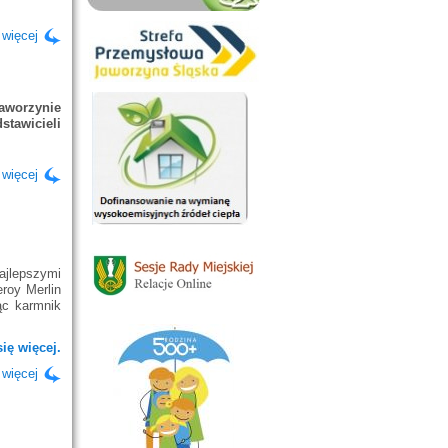
 więcej
aworzynie
tawicieli
 więcej
ajlepszymi
roy Merlin
ąc karmnik
ię więcej.
 więcej