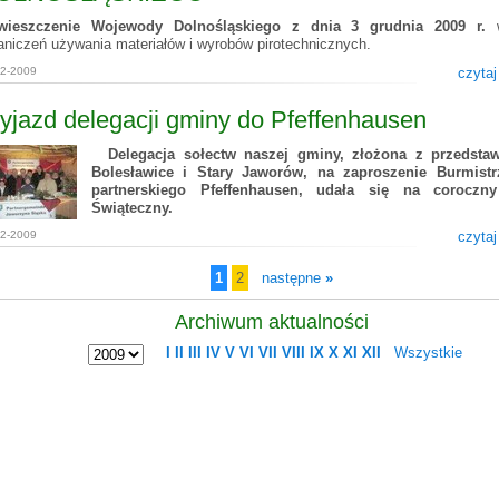
wieszczenie Wojewody Dolnośląskiego z dnia 3 grudnia 2009 r.
w
aniczeń używania materiałów i wyrobów pirotechnicznych.
12-2009
czytaj
jazd delegacji gminy do Pfeffenhausen
Delegacja sołectw naszej gminy, złożona z przedstaw
Bolesławice i Stary Jaworów, na zaproszenie Burmistr
partnerskiego Pfeffenhausen, udała się na coroczn
Świąteczny.
12-2009
czytaj
1
2
następne
»
Archiwum aktualności
I
II
III
IV
V
VI
VII
VIII
IX
X
XI
XII
Wszystkie