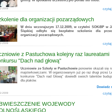
gminy. W spotkaniu uczestniczyło ponad sto osób.
12-2009
czytaj
kolenie dla organizacji pozarządowych
W dniu wczorajszym 17.12.2009, w czytelni SOKiBP w J
Śląskiej odbyło się bezpłatne szkolenie dla przeds
organizacji pozarządowych.
12-2009
czytaj
zniowie z Pastuchowa kolejny raz laureatami
onkursu "Dach nad głową"
Uczniowie ze Szkoły w Pastuchowie
ponownie okazali się n
majsterkowiczami. W organizowanym już po raz drugi przez Le
konkursie "Dach nad Głową" dowiedli swoich talentów buduj
dla ptaków.
Dowiedz s
12-2009
czytaj
BWIESZCZENIE WOJEWODY
OLNOŚLĄSKIEGO