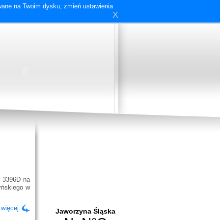
ywane na Twoim dysku, zmień ustawienia
X
r 3396D na
yńskiego w
 więcej