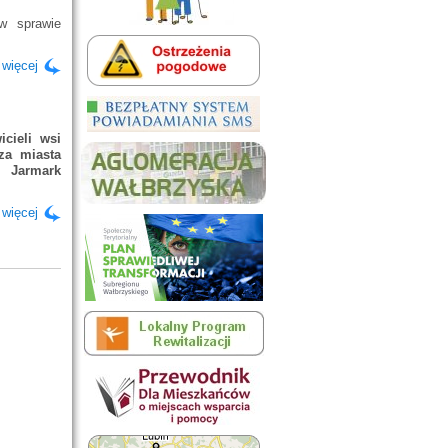
 sprawie
 więcej
icieli wsi
za miasta
y Jarmark
 więcej