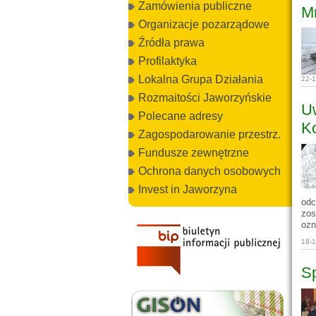
Zamówienia publiczne
Mr
Organizacje pozarządowe
Źródła prawa
Profilaktyka
Lokalna Grupa Działania
22-
Rozmaitości Jaworzyńskie
Uw
Polecane adresy
Ko
Zagospodarowanie przestrz.
Fundusze zewnętrzne
Ochrona danych osobowych
Invest in Jaworzyna
odc
zos
ozn
18-
Sp