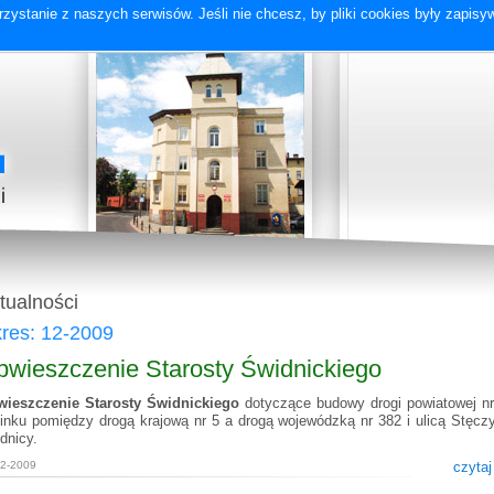
zystanie z naszych serwisów. Jeśli nie chcesz, by pliki cookies były zapis
tualności
res: 12-2009
wieszczenie Starosty Świdnickiego
ieszczenie Starosty Świdnickiego
dotyczące budowy drogi powiatowej n
inku pomiędzy drogą krajową nr 5 a drogą wojewódzką nr 382 i ulicą Stęcz
dnicy.
12-2009
czytaj