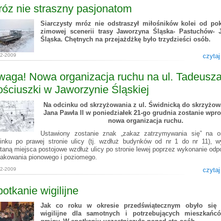
óz nie straszny pasjonatom
Siarczysty mróz nie odstraszył miłośników kolei od po
zimowej scenerii trasy Jaworzyna Śląska- Pastuchów- 
Śląska. Chętnych na przejażdżkę było trzydzieści osób.
12-2009
czytaj
aga! Nowa organizacja ruchu na ul. Tadeusz
ściuszki w Jaworzynie Śląskiej
Na odcinku od skrzyżowania z ul. Świdnicką do skrzyżowa
Jana Pawła II w poniedziałek 21-go grudnia zostanie wp
nowa organizacja ruchu.
Ustawiony zostanie znak „zakaz zatrzymywania się” na 
inku po prawej stronie ulicy (tj. wzdłuż budynków od nr 1 do nr 11), 
taną miejsca postojowe wzdłuż ulicy po stronie lewej poprzez wykonanie od
akowania pionowego i poziomego.
12-2009
czytaj
otkanie wigilijne
Jak co roku w okresie przedświątecznym obyło się 
wigilijne dla samotnych i potrzebujących mieszkańc