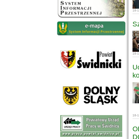
18-
Sz
18-
Uc
k
18-
O
D