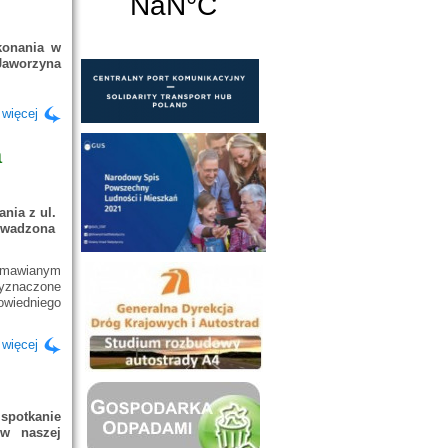
konania w
Jaworzyna
 więcej
a
nia z ul.
rowadzona
omawianym
wyznaczone
powiedniego
 więcej
spotkanie
ów naszej