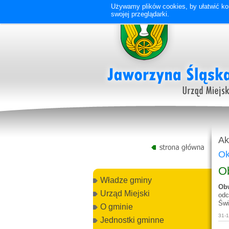
Używamy plików cookies, by ułatwić kor
swojej przeglądarki.
Ak
Ok
Ob
Władze gminy
Obw
Urząd Miejski
odc
Świ
O gminie
31-
Jednostki gminne