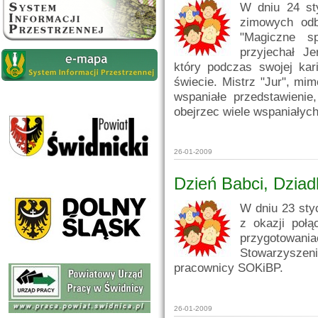
W dniu 24 st
zimowych odby
"Magiczne s
przyjechał Je
który podczas swojej kar
świecie. Mistrz "Jur", mi
wspaniałe przedstawienie
obejrzec wiele wspaniałych
26-01-2009
Dzień Babci, Dzia
W dniu 23 sty
z okazji poł
przygotowani
Stowarzyszeni
pracownicy SOKiBP.
26-01-2009