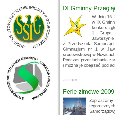
IX Gminny Przeglą
W dniu 16 I
w IX Gminn
konkurs zgło
1. Grupa 
Jaworzynie 
z Przedszkola Samorządo
Gimnazjum nr 1 w Jawor
środowiskowej w Nowicach
Podczas przesłuchania zar
i można je obejrzeć pod a
21-01-2009
Ferie zimowe 2009
Zapraszamy 
tegoroczn
Samorządowym