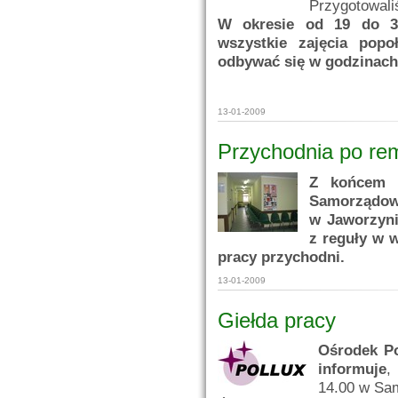
Przygotowali
W okresie od 19 do 31
wszystkie zajęcia popo
odbywać się w godzinach
13-01-2009
Przychodnia po re
Z końcem u
Samorządowe
w Jaworzyni
z reguły w 
pracy przychodni.
13-01-2009
Giełda pracy
Ośrodek Po
informuje
,
14.00 w Sa