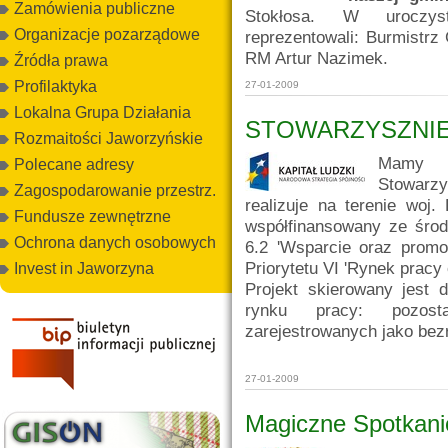
Zamówienia publiczne
Stokłosa. W uroczys
Organizacje pozarządowe
reprezentowali: Burmistr
RM Artur Nazimek.
Źródła prawa
Profilaktyka
27-01-2009
Lokalna Grupa Działania
STOWARZYSZNIE B-
Rozmaitości Jaworzyńskie
Mamy 
Polecane adresy
Stowarz
Zagospodarowanie przestrz.
realizuje na terenie woj. 
Fundusze zewnętrzne
współfinansowany ze środ
Ochrona danych osobowych
6.2 'Wsparcie oraz promoc
Priorytetu VI 'Rynek pracy
Invest in Jaworzyna
Projekt skierowany jest 
rynku pracy: pozost
zarejestrowanych jako bezr
27-01-2009
Magiczne Spotkan