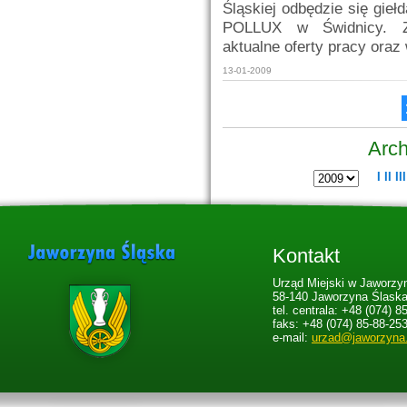
Śląskiej odbędzie się gie
POLLUX w Świdnicy. Za
aktualne oferty pracy oraz 
13-01-2009
Arch
I
II
III
Kontakt
Urząd Miejski w Jaworzyn
58-140 Jaworzyna Ślaska,
tel. centrala: +48 (074) 8
faks: +48 (074) 85-88-25
e-mail:
urzad@jaworzyna