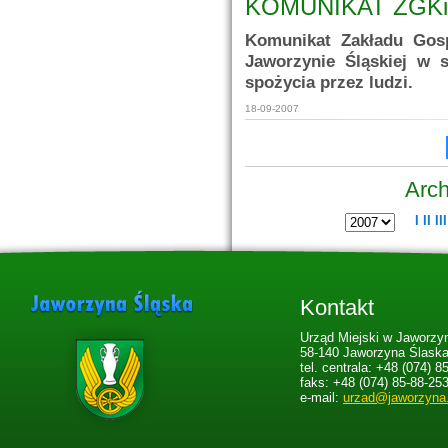
KOMUNIKAT ZGKiM 
Komunikat Zakładu Gos
Jaworzynie Śląskiej w 
spożycia przez ludzi.
18-09-2007
Arch
I
II
III
Kontakt
Urząd Miejski w Jaworzyn
58-140 Jaworzyna Ślaska,
tel. centrala: +48 (074) 8
faks: +48 (074) 85-88-25
e-mail:
urzad@jaworzyna