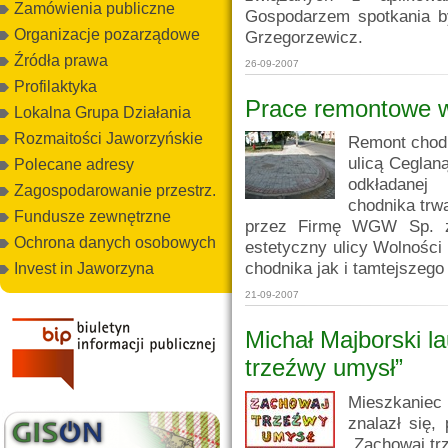
Zamówienia publiczne
Gospodarzem spotkania by
Organizacje pozarządowe
Grzegorzewicz.
Źródła prawa
26-09-2007
Profilaktyka
Prace remontowe 
Lokalna Grupa Działania
Rozmaitości Jaworzyńskie
Remont chodn
ulicą Ceglan
Polecane adresy
odkładanej 
Zagospodarowanie przestrz.
chodnika trwa
Fundusze zewnętrzne
przez Firmę WGW Sp. z 
Ochrona danych osobowych
estetyczny ulicy Wolności
chodnika jak i tamtejszego
Invest in Jaworzyna
21-09-2007
Michał Majborski l
trzeźwy umysł”
Mieszkaniec
znalazł się,
„Zachowaj tr