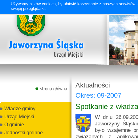
Używamy plików cookies, by ułatwić korzystanie z naszych serwisów. J
swojej przeglądarki.
Aktualności
Okres: 09-2007
Spotkanie z władza
Władze gminy
W dniu 26.09.200
Urząd Miejski
Jaworzyny Śląskie
O gminie
było wzajemne prz
Jednostki gminne
związanych z aplikowa