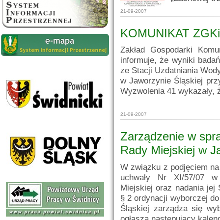
21-09-2007
KOMUNIKAT ZGKiM 
Zakład Gospodarki Komun
informuje, że wyniki bada
ze Stacji Uzdatniania Wody
w Jaworzynie Śląskiej przy
Wyzwolenia 41 wykazały, 
21-09-2007
Zarządzenie w spr
Rady Miejskiej w J
W związku z podjęciem na X
uchwały Nr XI/57/07 w
Miejskiej oraz nadania jej
§ 2 ordynacji wyborczej d
Śląskiej zarządza się wy
ogłasza następujący kalen