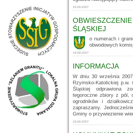
20-09-2007
OBWIESZCZENIE
ŚLĄSKIEJ
o numerach i gran
obwodowych komisj
19-09-2007
INFORMACJA
W dniu 30 września 2007 
Rzymsko-Katolickiej p.w.
Śląskiej odprawiona z
tegoroczne zbiory z pól, 
ogrodników i działkowi
zapraszamy. Jednocześni
Gminy o przywiezienie wi
18-09-2007