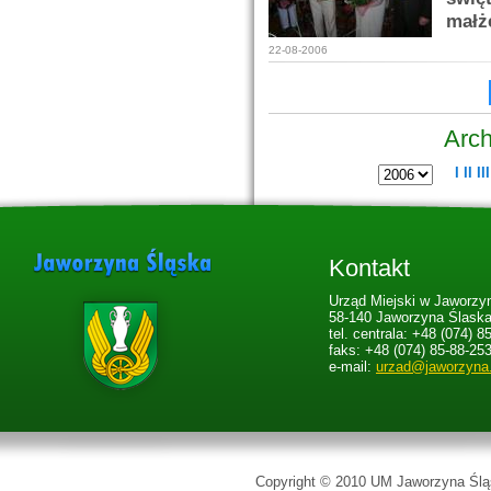
małż
22-08-2006
Arch
I
II
III
Kontakt
Urząd Miejski w Jaworzyn
58-140 Jaworzyna Ślaska,
tel. centrala: +48 (074) 8
faks: +48 (074) 85-88-25
e-mail:
urzad@jaworzyna
Copyright © 2010 UM Jaworzyna Śląs