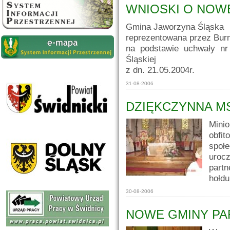
WNIOSKI O NOWE
Gmina Jaworzyna Śląska
reprezentowana przez Burm
na podstawie uchwały nr
Śląskiej
z dn. 21.05.2004r.
31-08-2006
DZIĘKCZYNNA M
Mini
obfi
społ
uroc
partn
hołdu
30-08-2006
NOWE GMINY PA