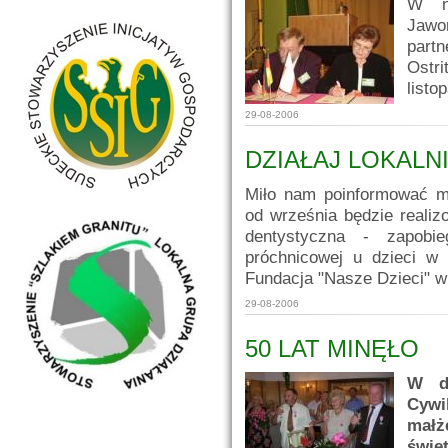
W ni
Jawo
part
Ostr
listo
29-08-2006
DZIAŁAJ LOKALN
Miło nam poinformować 
od września będzie realiz
dentystyczna - zapobi
próchnicowej u dzieci w 
Fundacja "Nasze Dzieci" w 
29-08-2006
50 LAT MINĘŁO
W dn
Cywi
mał
świę