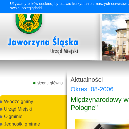
Używamy plików cookies, by ułatwić korzystanie z naszych serwisów. J
swojej przeglądarki.
Aktualności
Okres: 08-2006
Międzynarodowy wyś
Władze gminy
Pologne"
Urząd Miejski
O gminie
Jednostki gminne