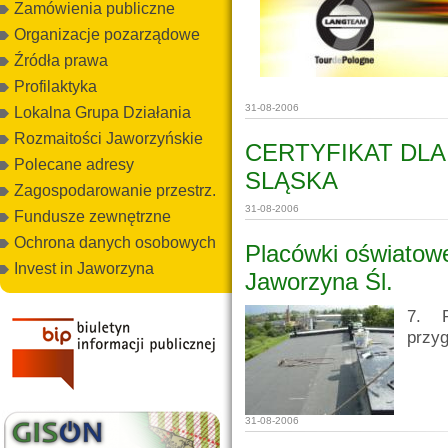
Zamówienia publiczne
Organizacje pozarządowe
Źródła prawa
Profilaktyka
31-08-2006
Lokalna Grupa Działania
Rozmaitości Jaworzyńskie
CERTYFIKAT DL
Polecane adresy
SLĄSKA
Zagospodarowanie przestrz.
31-08-2006
Fundusze zewnętrzne
Ochrona danych osobowych
Placówki oświatowe
Invest in Jaworzyna
Jaworzyna Śl.
7. P
przyg
31-08-2006