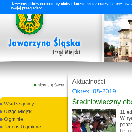
Używamy plików cookies, by ułatwić korzystanie z naszych serwisów. J
swojej przeglądarki.
Aktualności
Okres: 08-2019
Średniowieczny ob
Władze gminy
11 ed
Urząd Miejski
W ty
O gminie
pon
Jednostki gminne
hist