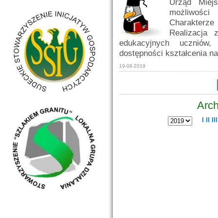
Urząd Miejs
możliwości
Charakterz
Realizacja
edukacyjnych uczniów
dostępności kształcenia n
19-08-2019
Arch
I
II
III