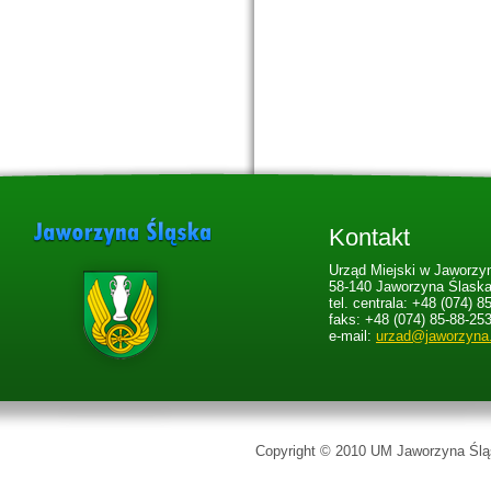
Kontakt
Urząd Miejski w Jaworzyn
58-140 Jaworzyna Ślaska,
tel. centrala: +48 (074) 8
faks: +48 (074) 85-88-25
e-mail:
urzad@jaworzyna
Copyright © 2010 UM Jaworzyna Śląs