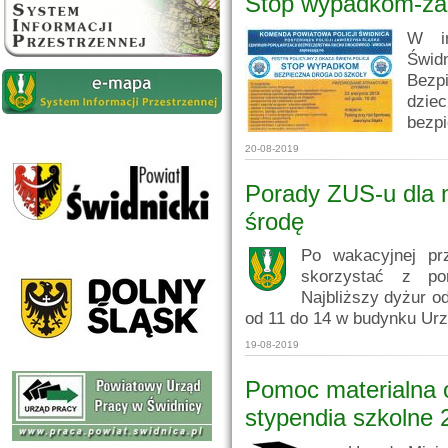
Stop wypadkom-zapr
W im
Świ
Bezp
dziec
bezpi
20-08-2019
Porady ZUS-u dla 
środę
Po wakacyjnej pr
skorzystać z po
Najbliższy dyżur od
od 11 do 14 w budynku Urz
19-08-2019
Pomoc materialna 
stypendia szkolne