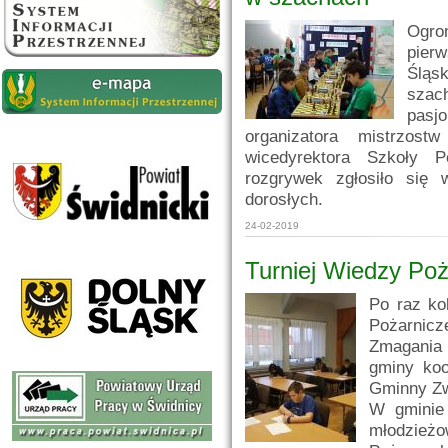
Ogro
pier
Śląs
szac
pasj
organizatora mistrzo
wicedyrektora Szkoły 
rozgrywek zgłosiło się 
dorosłych.
24-02-2019
Turniej Wiedzy Poż
Po raz ko
Pożarni
Zmagania 
gminy koo
Gminny Zw
W gminie 
młodzie