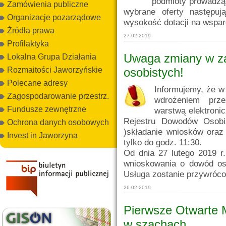
podmioty prowadząc
Zamówienia publiczne
wybrane oferty następuj
Organizacje pozarządowe
wysokość dotacji na wsparc
Źródła prawa
27-02-2019
Profilaktyka
Uwaga zmiany w z
Lokalna Grupa Działania
osobistych!
Rozmaitości Jaworzyńskie
Polecane adresy
Informujemy, że w
Zagospodarowanie przestrz.
wdrożeniem prze
Fundusze zewnętrzne
warstwą elektronic
Rejestru Dowodów Osobi
Ochrona danych osobowych
)składanie wniosków oraz
Invest in Jaworzyna
tylko do godz. 11:30.
Od dnia 27 lutego 2019 r
wnioskowania o dowód oso
Usługa zostanie przywróco
26-02-2019
Pierwsze Otwarte M
w szachach