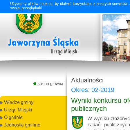
Używamy plików cookies, by ułatwić korzystanie z naszych serwisów. J
swojej przeglądarki.
Aktualności
Okres: 02-2019
Wyniki konkursu ofe
Władze gminy
publicznych
Urząd Miejski
O gminie
W wyniku złożonych
zadań publicznyc
Jednostki gminne