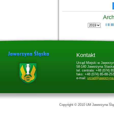
Arch
I
II
III
Kontakt
Urząd Miejski w Jaworzyn
58-140 Jaworzyna Ślaska,
tel. centrala: +48 (074) 8
faks: +48 (074) 85-88-25
e-mail:
urzad@jaworzyna
Copyright © 2010 UM Jaworzyna Śląs