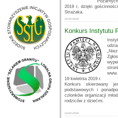
Pożarnych
2019 r, dzięki gościnnoś
Strażaka.
19-02-2019
Konkurs Instytutu
Insty
udz
„Niez
Zgło
wype
str
www.
19 kwietnia 2019 r.
Konkurs skierowany je
podstawowych i ponadpo
członków organizacji mło
rodziców z dziećmi.
14-02-2019