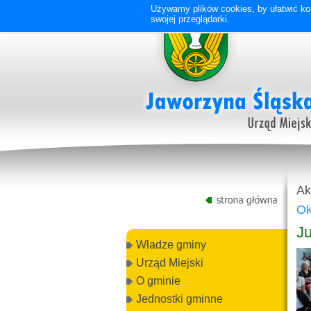
Używamy plików cookies, by ułatwić kor
swojej przeglądarki.
Ak
Ok
Ju
Władze gminy
Urząd Miejski
O gminie
Jednostki gminne