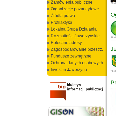
Zamówienia publiczne
28-
Organizacje pozarządowe
O
Źródła prawa
Profilaktyka
Lokalna Grupa Działania
Rozmaitości Jaworzyńskie
28-
Polecane adresy
Je
Zagospodarowanie przestrz.
Fundusze zewnętrzne
Ochrona danych osobowych
Invest in Jaworzyna
26-
P