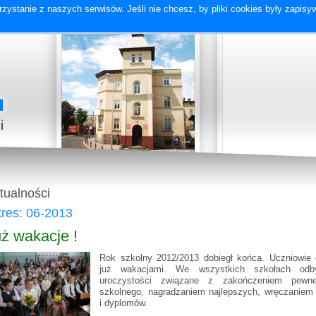
zystanie z naszych serwisów. Jeśli nie chcesz, by pliki cookies były zapis
tualności
res: 06-2013
ż wakacje !
Rok szkolny 2012/2013 dobiegł końca. Uczniowie 
już wakacjami. We wszystkich szkołach odb
uroczystości związane z zakończeniem pewn
szkolnego, nagradzaniem najlepszych, wręczaniem
i dyplomów.