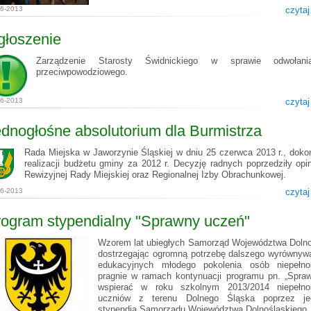
06-2013
czytaj
głoszenie
Zarządzenie Starosty Świdnickiego w sprawie odwołan
przeciwpowodziowego.
06-2013
czytaj
dnogłośne absolutorium dla Burmistrza
Rada Miejska w Jaworzynie Śląskiej w dniu 25 czerwca 2013 r., doko
realizacji budżetu gminy za 2012 r. Decyzję radnych poprzedziły opi
Rewizyjnej Rady Miejskiej oraz Regionalnej Izby Obrachunkowej.
06-2013
czytaj
rogram stypendialny "Sprawny uczeń"
Wzorem lat ubiegłych Samorząd Województwa Dolno
dostrzegając ogromną potrzebę dalszego wyrównyw
edukacyjnych młodego pokolenia osób niepełno
pragnie w ramach kontynuacji programu pn. „Spra
wspierać w roku szkolnym 2013/2014 niepełno
uczniów z terenu Dolnego Śląska poprzez je
stypendia Samorządu Województwa Dolnośląskiego.