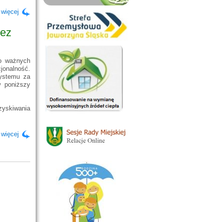
 więcej
zez
 o ważnych
onalność.
systemu za
w poniższy
yskiwania
 więcej