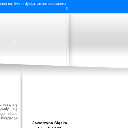
ywane na Twoim dysku, zmień ustawienia
X
cieszą się
ywały się
ego etapu
 świadectw