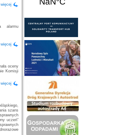
 więcej
ia alarmu
 więcej
nała oceny
nie Komisji
 więcej
śląskiego,
ania szans
sprawnych
wny uczeń”
sprawnych
dnorazowe