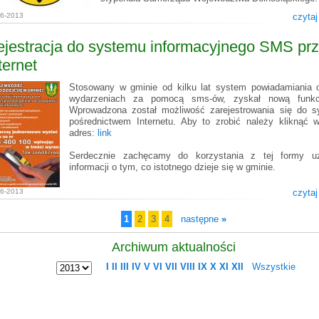
06-2013
czytaj
jestracja do systemu informacyjnego SMS pr
ternet
Stosowany w gminie od kilku lat system powiadamiania
wydarzeniach za pomocą sms-ów, zyskał nową funkcj
Wprowadzona został możliwość zarejestrowania się do 
pośrednictwem Internetu. Aby to zrobić należy kliknąć 
adres:
link
Serdecznie zachęcamy do korzystania z tej formy uz
informacji o tym, co istotnego dzieje się w gminie.
06-2013
czytaj
1
2
3
4
następne
»
Archiwum aktualności
I
II
III
IV
V
VI
VII
VIII
IX
X
XI
XII
Wszystkie