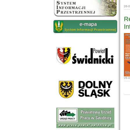
26-
Re
In
26-