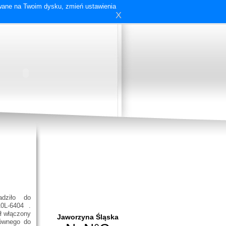
ywane na Twoim dysku, zmień ustawienia
X
adziło do
0L-6404 .
ł włączony
ównego do