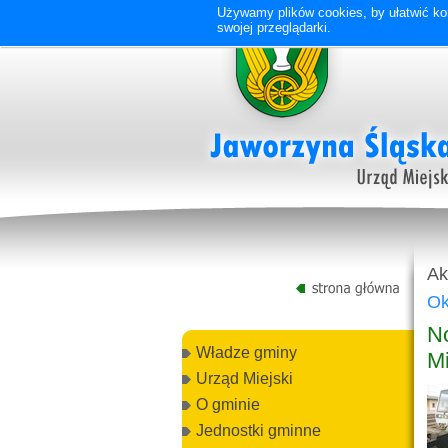
Używamy plików cookies, by ułatwić kor
swojej przeglądarki.
Ak
Ok
N
Władze gminy
Mi
Urząd Miejski
O gminie
Jednostki gminne