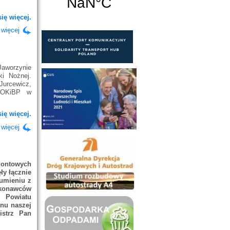
ię więcej.
 więcej
Jaworzynie
ki Nożnej.
Jurcewicz,
 SOKiBP w
ię więcej.
 więcej
montowych
ły łącznie
umieniu z
onawców
 Powiatu
enu naszej
istrz Pan