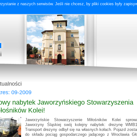
zystanie z naszych serwisów. Jeśli nie chcesz, by pliki cookies były zapis
tualności
res: 09-2009
owy nabytek Jaworzyńskiego Stowarzyszenia
łośników Kolei!
Jaworzyńskie Stowarzyszenie Miłośników Kolei sprow
Jaworzyny Śląskiej swój kolejny nabytek: drezynę WMB1
Transport drezyny odbył się na własnych kołach. Pojazd zosta
do składu pociąg gospodarczego jadącego z Wrocławia Gł