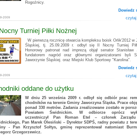
Rogoźnicy.
Dowiedz s
09-2009
czytaj
 Nocny Turniej Piłki Nożnej
W pierwszą rocznicę otwarcia kompleksu boisk Orlik'2012 w 
Śląskiej, tj. 25.09.2009 r. odbył się II Nocny Turniej Pił
Honorowy patronat nad imprezą objął senator Stanisław 
fundatorem nagród oraz głównymi organizatorami byli
Jaworzynie Śląskiej. oraz Miejski Klub Sportowy "Karolina".
Dowiedz s
09-2009
czytaj
odniki oddane do użytku
W dniu 25 września 2009 r. odbył się odbiór prac re
chodników na terenie Gminy Jaworzyna Śląska. Prace obję
ponad 330 metrów. Zadania zrealizowane zostało w poroz
Powiatem Świdnickim. W odbiorze oprócz wyk
uczestniczył Pan Roman Etel – członek Zarządu
dnickiego, Pan Marek Olesiński – Dyrektor SDPŚ, radny powiatu z ter
iny - Pan Krzysztof Sołtys, gminę reprezentował natomiast Burm
egorz Grzegorzewicz
.