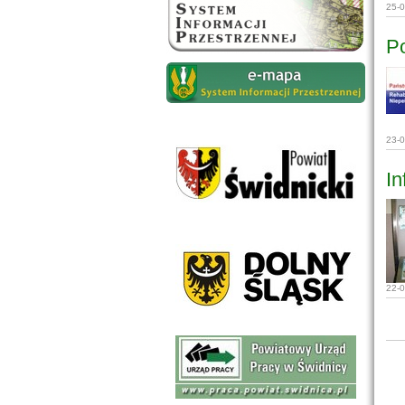
25-
P
23-
In
22-