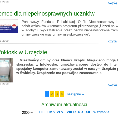
09-2009
czytaj
omoc dla niepełnosprawnych uczniów
Państwowy Fundusz Rehabilitacji Osób Niepełnosprawnych
nabór wniosków w ramach programu pilotażowego „Uczeń na w
w zdobyciu wykształcenia przez osoby niepełnosprawne zam
gminy wiejskie oraz gminy miejsko-wiejskie”.
09-2009
czytaj
fokiosk w Urzędzie
Mieszkańcy gminy oraz klienci Urzędu Miejskiego mogą b
skorzystać z Infokiosku, umożliwiającego dostęp do Inter
specjalny komputer zamontowany został w naszym Urzędzie 
w Świdnicy. Urządzenie ma podwójne zastosowanie.
09-2009
czytaj
1
2
3
4
następne
»
Archiwum aktualności
I
II
III
IV
V
VI
VII
VIII
IX
X
XI
XII
Wszystkie