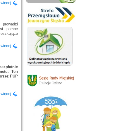
 więcej
 prowadzi
si - pomoc
ieszkujące
 więcej
ezpłatnie
netu. Ten
przez PUP
 więcej