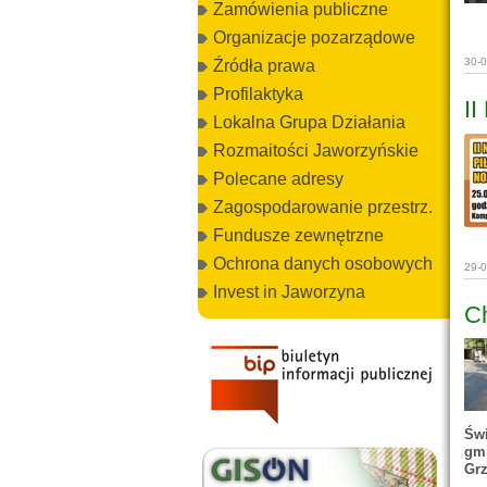
Zamówienia publiczne
Organizacje pozarządowe
30-
Źródła prawa
Profilaktyka
II
Lokalna Grupa Działania
Rozmaitości Jaworzyńskie
Polecane adresy
Zagospodarowanie przestrz.
Fundusze zewnętrzne
Ochrona danych osobowych
29-
Invest in Jaworzyna
Ch
Świ
gm
Grz