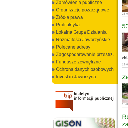
Zamówienia publiczne
Organizacje pozarządowe
28-
Źródła prawa
Profilaktyka
50
Lokalna Grupa Działania
Rozmaitości Jaworzyńskie
Polecane adresy
Zagospodarowanie przestrz.
zbi
Fundusze zewnętrzne
17-
Ochrona danych osobowych
Z
Invest in Jaworzyna
15-
R
z