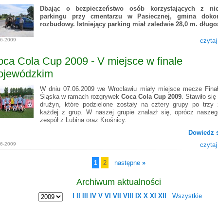
Dbając o bezpieczeństwo osób korzystających z nie
parkingu przy cmentarzu w Pasiecznej, gmina doko
rozbudowy. Istniejący parking miał zaledwie 28,0 m. długo
06-2009
czytaj
ca Cola Cup 2009 - V miejsce w finale
ojewódzkim
W dniu 07.06.2009 we Wrocławiu miały miejsce mecze Fina
Śląska w ramach rozgrywek
Coca Cola Cup 2009
. Stawiło si
drużyn, które podzielone zostały na cztery grupy po trzy
każdej z grup. W naszej grupie znalazł się, oprócz naszeg
zespół z Lubina oraz Krośnicy.
Dowiedz s
06-2009
czytaj
1
2
następne
»
Archiwum aktualności
I
II
III
IV
V
VI
VII
VIII
IX
X
XI
XII
Wszystkie