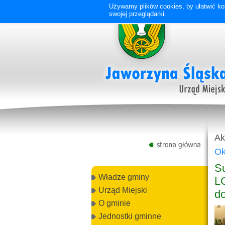
Używamy plików cookies, by ułatwić kor
swojej przeglądarki.
Ak
Ok
S
Władze gminy
LG
Urząd Miejski
do
O gminie
Jednostki gminne