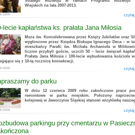
Strategii Rozwoju w ramach Programu Rozwoju 
Wiejskich na lata 2007-2013.
06-2009
czytaj
-lecie kapłaństwa ks. prałata Jana Miłosia
Msza św. Koncelebrowana przez Księży Jubilatów oraz S
wygłoszone przez Księdza Biskupa Ignacego Deca – w ta
mieszkańcy Parafii św. Michała Archanioła w Milikowi
licznie przybyli goście, uczcili 50 – lecie święceń kapła
Prałata Jana Miłosia i 100-lecie wybudowania kościoła 
egające się z 10-tą rocznicę konsekracji.
06-2009
czytaj
apraszamy do parku
W dniu 12 czerwca 2009 roku zakończono prace por
remontowe w parku miejskim. Położony naprzeciwk
kolejowej w Jaworzynie Śląskiej stanowi wizytówkę nasze
06-2009
czytaj
ozbudowa parkingu przy cmentarzu w Pasiecz
akończona