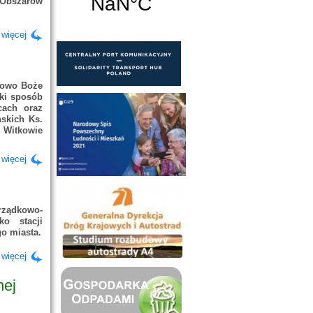
Obszarów
 więcej
łowo Boże
ki sposób
cach oraz
ńskich Ks.
w Witkowie
 więcej
ządkowo-
o stacji
go miasta.
 więcej
nej