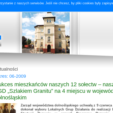
zystanie z naszych serwisów. Jeśli nie chcesz, by pliki cookies były zapis
tualności
res: 06-2009
ukces mieszkańców naszych 12 sołectw – nas
D „Szlakiem Granitu” na 4 miejscu w wojewó
lnośląskim
Zarząd województwa dolnośląskiego uchwałą z 9 czerwca 
dokonał wyboru Lokalnych Grup Działania do realizacji 