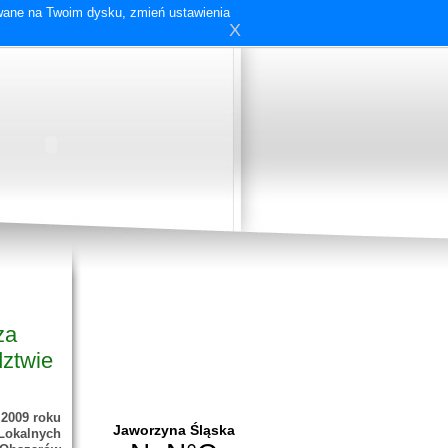
ywane na Twoim dysku, zmień ustawienia
X
za
dztwie
2009 roku
Lokalnych