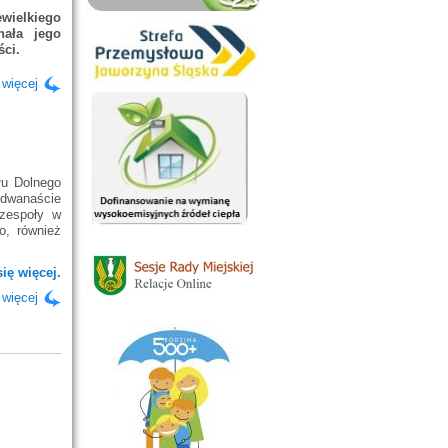
wielkiego
nała jego
ści.
 więcej
łu Dolnego
ę dwanaście
 zespoły w
o, również
ię więcej.
 więcej