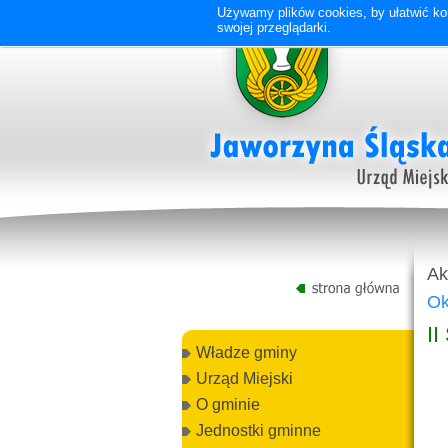
Używamy plików cookies, by ułatwić kor
swojej przeglądarki.
Ak
Ok
II
Władze gminy
Urząd Miejski
O gminie
Jednostki gminne