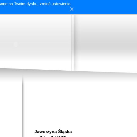
ywane na Twoim dysku, zmień ustawienia
X