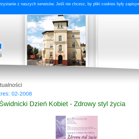
zystanie z naszych serwisów. Jeśli nie chcesz, by pliki cookies były zapis
tualności
res: 02-2008
 Świdnicki Dzień Kobiet - Zdrowy styl życia