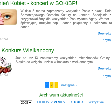
ień Kobiet - koncert w SOKiBP!
W dniu 8 marca zapraszamy wszystkie Panie z okazji Dnia
Samorządowego Ośrodka Kultury na koncert. Specjalnie z 
przygotowaliśmy dla wszystkich Pań występ Agaty Werner - 
śpiewającej muzykę pop i dance połączony z pokazami ta
dance.
Dowiedz 
02-2008
czytaj
X Konkurs Wielkanocny
Już po raz IX zapraszamy wszystkich mieszkańców Gminy 
Śląska do wzięcia udziału w konkursie wielkanocnym.
Dowiedz 
02-2008
czytaj
1
2
3
następne
»
Archiwum aktualności
I
II
III
IV
V
VI
VII
VIII
IX
X
XI
XII
Wszystkie