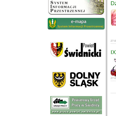
Dz
27-
I
27-