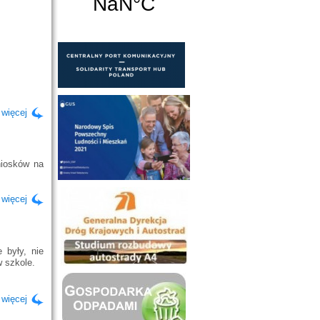
 więcej
niosków na
 więcej
 były, nie
 szkole.
 więcej