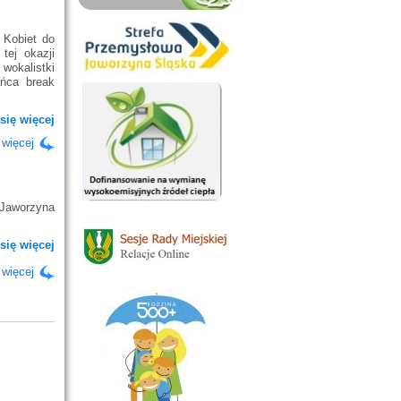
 Kobiet do
tej okazji
wokalistki
ńca break
się więcej
 więcej
Jaworzyna
się więcej
 więcej