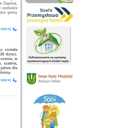
 Śląskiej,
w posłudze
adze gminy
 więcej
u została
20 dzieci.
czenia, w
, szatnia,
jalnie dla
Gminy.
 więcej