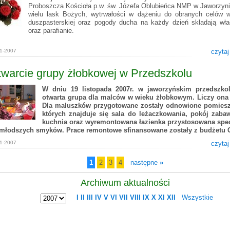
Proboszcza Kościoła p.w. św. Józefa Oblubieńca NMP w Jaworzynie
wielu łask Bożych, wytrwałości w dążeniu do obranych celów 
duszpasterskiej oraz pogody ducha na każdy dzień składają wł
oraz parafianie.
11-2007
czytaj
warcie grupy żłobkowej w Przedszkolu
W dniu 19 listopada 2007r. w jaworzyńskim przedszkol
otwarta grupa dla malców w wieku żłobkowym. Liczy ona 
Dla maluszków przygotowane zostały odnowione pomiesz
których znajduje się sala do leżaczkowania, pokój zabaw
kuchnia oraz wyremontowana łazienka przystosowana spec
młodszych smyków. Prace remontowe sfinansowane zostały z budżetu 
11-2007
czytaj
1
2
3
4
następne
»
Archiwum aktualności
I
II
III
IV
V
VI
VII
VIII
IX
X
XI
XII
Wszystkie