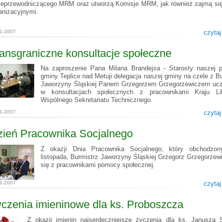
eprzewodniczącego MRM oraz utworzą Komisje MRM, jak również zajmą si
anizacyjnymi.
11-2007
czytaj
ansgraniczne konsultacje społeczne
Na zaproszenie Pana Milana Brandejsa - Starosty naszej pa
gminy Teplice nad Metuji delegacja naszej gminy na czele z B
Jaworzyny Śląskiej Panem Grzegorzem Grzegorzewiczem ucz
w konsultacjach społecznych z pracownikami Kraju Lib
Wspólnego Sekretariatu Technicznego.
11-2007
czytaj
zień Pracownika Socjalnego
Z okazji Dnia Pracownika Socjalnego, który obchodzon
listopada, Burmistrz Jaworzyny Śląskiej Grzegorz Grzegorzewi
się z pracownikami pomocy społecznej.
11-2007
czytaj
czenia imieninowe dla ks. Proboszcza
Z okazji imienin najserdeczniejsze życzenia dla ks. Janusza 