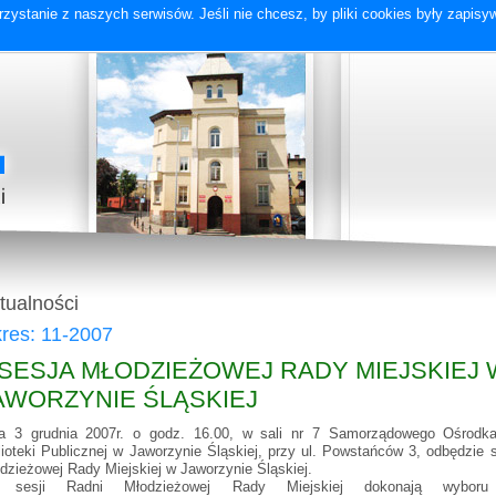
zystanie z naszych serwisów. Jeśli nie chcesz, by pliki cookies były zapis
tualności
res: 11-2007
I SESJA MŁODZIEŻOWEJ RADY MIEJSKIEJ 
AWORZYNIE ŚLĄSKIEJ
a 3 grudnia 2007r. o godz. 16.00, w sali nr 7 Samorządowego Ośrodka
lioteki Publicznej w Jaworzynie Śląskiej, przy ul. Powstańców 3, odbędzie s
dzieżowej Rady Miejskiej w Jaworzynie Śląskiej.
 sesji Radni Młodzieżowej Rady Miejskiej dokonają wyboru 