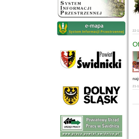
22-
Ot
naj
21-