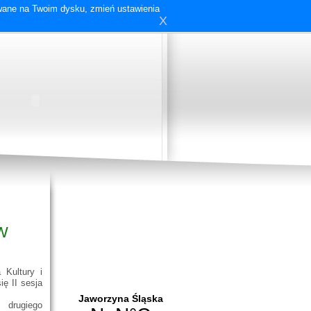
ywane na Twoim dysku, zmień ustawienia
X
W
 Kultury i
ię II sesja
drugiego