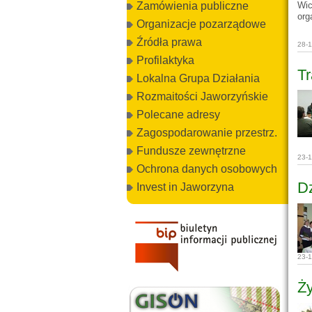
Wic
Zamówienia publiczne
org
Organizacje pozarządowe
Źródła prawa
28-
Profilaktyka
Tr
Lokalna Grupa Działania
Rozmaitości Jaworzyńskie
Polecane adresy
Zagospodarowanie przestrz.
Fundusze zewnętrzne
23-
Ochrona danych osobowych
D
Invest in Jaworzyna
23-
Ży