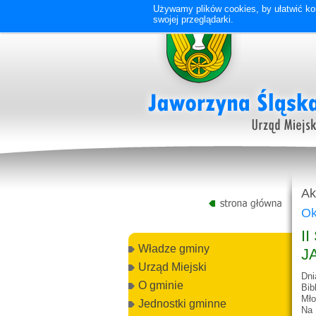
Używamy plików cookies, by ułatwić kor
swojej przeglądarki.
Ak
Ok
I
Władze gminy
J
Urząd Miejski
Dni
O gminie
Bib
Mło
Jednostki gminne
Na