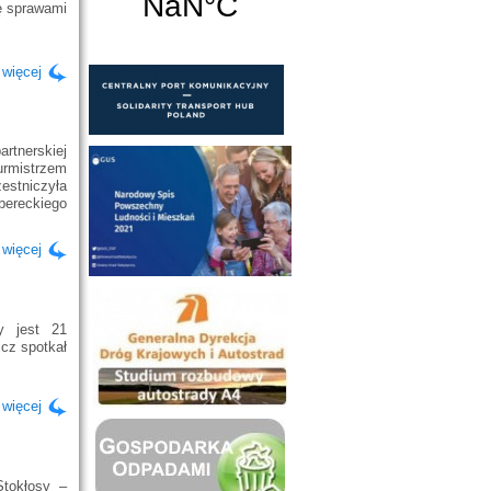
ę sprawami
 więcej
rtnerskiej
urmistrzem
estniczyła
ereckiego
 więcej
y jest 21
cz spotkał
 więcej
Stokłosy –